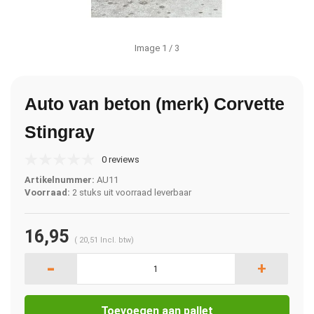
Image
1
/ 3
Auto van beton (merk) Corvette
Stingray
0 reviews
Artikelnummer:
AU11
Voorraad:
2 stuks uit voorraad leverbaar
16,95
(
20,51
Incl. btw)
-
+
Toevoegen aan pallet