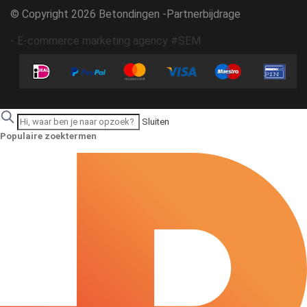
© Copyright 2026 Betondingen -
Partnerbijdrage
-
E-commerce marketing agency #SEM
Sluiten
Populaire zoektermen