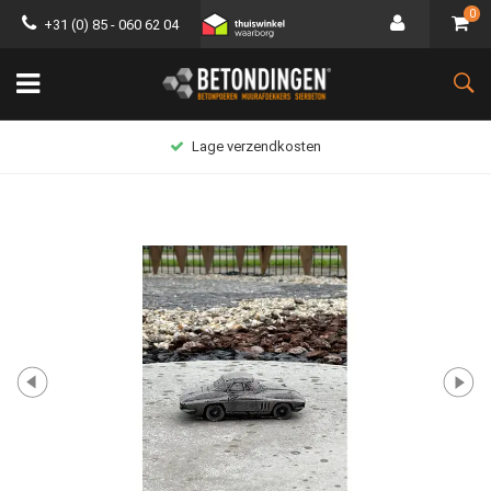
0
+31 (0) 85 - 060 62 04
Lage verzendkosten