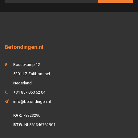
Betondingen.nl
Bossekamp 12
5301 LZ Zaltbommel
Nederland
+31 85 - 060 62 04
info@betondingen.nl
KVK:
78323290
BTW:
NL861346762B01