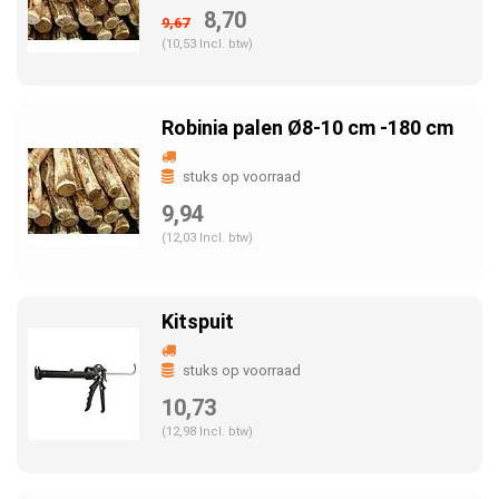
8,70
9,67
(10,53 Incl. btw)
Robinia palen Ø8-10 cm -180 cm
stuks op voorraad
9,94
(12,03 Incl. btw)
Kitspuit
stuks op voorraad
10,73
(12,98 Incl. btw)