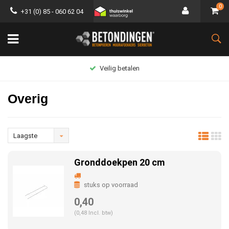
0
+31 (0) 85 - 060 62 04
Groot assortiment
Overig
Laagste
prijs
Gronddoekpen 20 cm
stuks op voorraad
0,40
(0,48 Incl. btw)