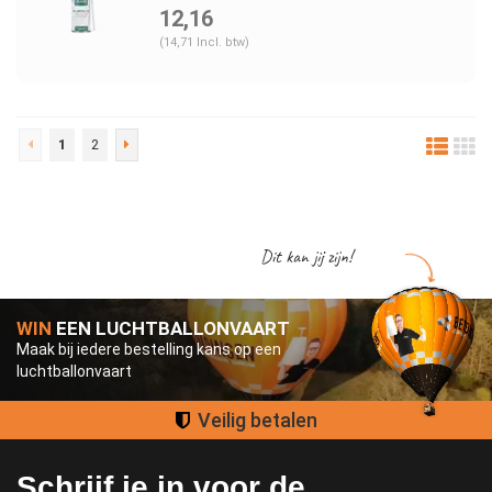
12,16
(14,71 Incl. btw)
1
2
Dit kan jij zijn!
WIN
EEN LUCHTBALLONVAART
Maak bij iedere bestelling kans op een
luchtballonvaart
Groot assortiment
Schrijf je in voor de