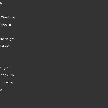
cy
l Waarborg
ingen.nl
line volgen
tellen?
vragen?
n dag 2025
rtificering
e