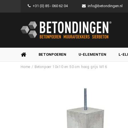
+31 (0) 85 - 060 62 04
info@betondingen.nl
BETONPOEREN
U-ELEMENTEN
L-E
/
Home
Betonpoer 10x10 en 50 cm hoog grijs M16