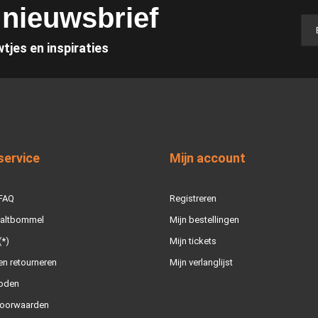
e nieuwsbrief
wtjes en inspiraties
service
Mijn account
 FAQ
Registreren
Zaltbommel
Mijn bestellingen
(*)
Mijn tickets
n retourneren
Mijn verlanglijst
oden
oorwaarden