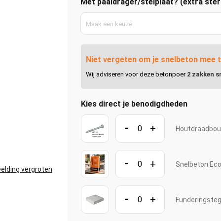
Met paaldrager/stelplaat? (extra ste
Maak een keuze
Niet vergeten om je snelbeton mee t
Wij adviseren voor deze betonpoer
2 zakken s
Kies direct je benodigdheden
-
+
Houtdraadbou
-
+
Snelbeton Eco
elding vergroten
-
+
Funderingsteg