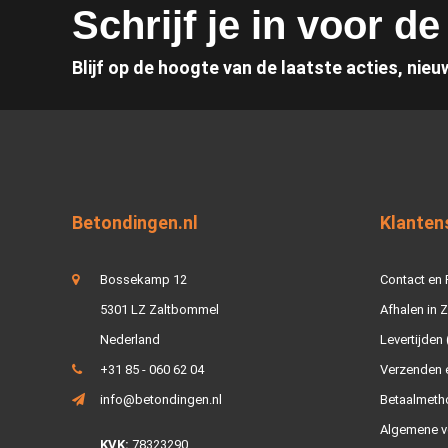
Schrijf je in voor d
Blijf op de hoogte van de laatste acties, nieu
Betondingen.nl
Klanten
Bossekamp 12
Contact en
5301 LZ Zaltbommel
Afhalen in 
Nederland
Levertijden 
+31 85 - 060 62 04
Verzenden e
info@betondingen.nl
Betaalmeth
Algemene v
KVK:
78323290