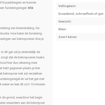
 M16 paaldragers en kunnen
Vellingkant:
een funderingstegel.
Klik
Draadeind, schroefhuls of gat:
Gewicht:
undering van levensbelang. De
Kleur:
tructie. Hoe beter de fundering
Soort beton:
evestigen van betonpoeren doe je
 dit gat zal je uiteindelijk de
or zorgt dat de betonpoeren haaks
 Houd hier dus rekening mee
t hebt gegraven plaats je hier
at betonpoer niet zal verzakken
funderingstegel en vul het gat met
 water en laat dit zo’n 15 minuten
in de grond, waardoor het begin
houten staanders aan de betonpoer