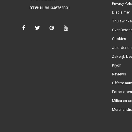
Privacy Poli
BTW:
NL861346762B01
Disclaimer
Thuiswinke
Over Betond
Cookies
Je order on
Zakelijk bes
Kiyoh
Reviews
Offerte aan
Foto's ope
Milieu en ce
Merchandis