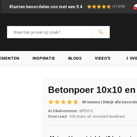
Klanten beoordelen ons met een 9.4
(11.579)
LEMENTEN
INSPIRATIE
BLOGS
VIDEO'S
OV
Betonpoer 10x10 en 
48 reviews | Bekijk alle beoord
Artikelnummer:
BPD012
Voorraad:
105 stuks uit voorraad leverbaar