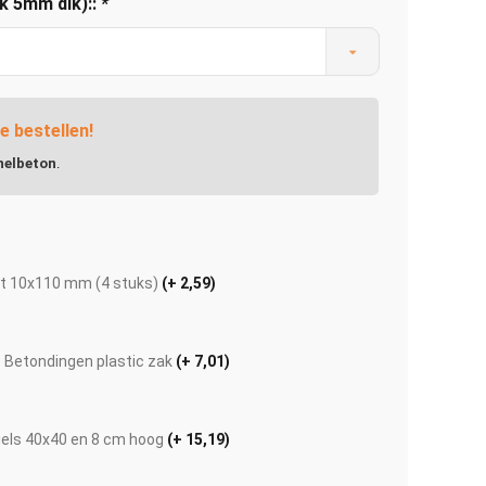
rk 5mm dik)::
*
e bestellen!
nelbeton
.
t 10x110 mm (4 stuks)
(+ 2,59)
 Betondingen plastic zak
(+ 7,01)
Afbeelding vergroten
els 40x40 en 8 cm hoog
(+ 15,19)