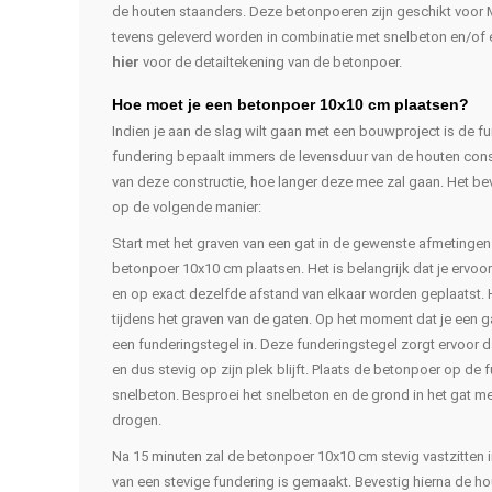
de houten staanders. Deze betonpoeren zijn geschikt voor
tevens geleverd worden in combinatie met snelbeton en/of 
hier
voor de detailtekening van de betonpoer.
Hoe moet je een betonpoer 10x10 cm plaatsen?
Indien je aan de slag wilt gaan met een bouwproject is de f
fundering bepaalt immers de levensduur van de houten cons
van deze constructie, hoe langer deze mee zal gaan. Het b
op de volgende manier:
Start met het graven van een gat in de gewenste afmetingen. In
betonpoer 10x10 cm plaatsen. Het is belangrijk dat je ervo
en op exact dezelfde afstand van elkaar worden geplaatst.
tijdens het graven van de gaten. Op het moment dat je een ga
een funderingstegel in. Deze funderingstegel zorgt ervoor d
en dus stevig op zijn plek blijft. Plaats de betonpoer op de 
snelbeton. Besproei het snelbeton en de grond in het gat met
drogen.
Na 15 minuten zal de betonpoer 10x10 cm stevig vastzitten 
van een stevige fundering is gemaakt. Bevestig hierna de 