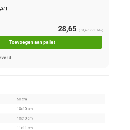
,21)
28,65
(
34,67
Incl. btw)
Toevoegen aan pallet
everd
50 cm
10x10 cm
10x10 cm
11x11 cm