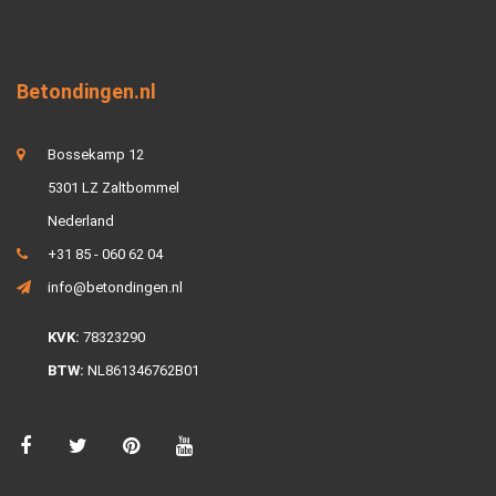
Betondingen.nl
Bossekamp 12
5301 LZ Zaltbommel
Nederland
+31 85 - 060 62 04
info@betondingen.nl
KVK:
78323290
BTW:
NL861346762B01