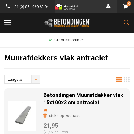
0
+31 (0) 85 - 060 62 04
Groot assortiment
Muurafdekkers vlak antraciet
Laagste
prijs
Betondingen Muurafdekker vlak
15x100x3 cm antraciet
stuks op voorraad
21,95
(26,56 Incl. btw)