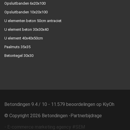
Opsluitbanden 6x20x100
Opsluitbanden 10x20x100
U elementen beton 50cm antraciet
U element beton 30x30x40
U element 40x40x50cm
Paalmuts 35x35
Betontegel 30x30
Betondingen
9.4
/
10
-
11.579
beoordelingen op
KiyOh
© Copyright 2026 Betondingen -
Partnerbijdrage
-
E-commerce marketing agency #SEM