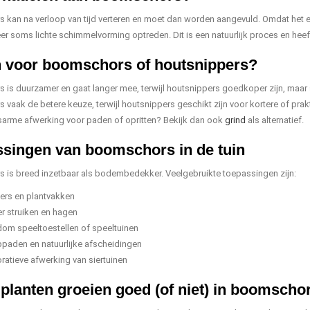
kan na verloop van tijd verteren en moet dan worden aangevuld. Omdat het e
weer soms lichte schimmelvorming optreden. Dit is een natuurlijk proces en hee
 voor boomschors of houtsnippers?
is duurzamer en gaat langer mee, terwijl houtsnippers goedkoper zijn, maar s
vaak de betere keuze, terwijl houtsnippers geschikt zijn voor kortere of pra
arme afwerking voor paden of opritten? Bekijk dan ook
grind
als alternatief.
singen van boomschors in de tuin
is breed inzetbaar als bodembedekker. Veelgebruikte toepassingen zijn:
ers en plantvakken
r struiken en hagen
om speeltoestellen of speeltuinen
paden en natuurlijke afscheidingen
ratieve afwerking van siertuinen
planten groeien goed (of niet) in boomscho