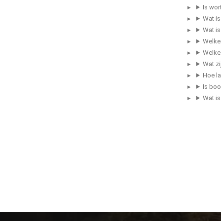
Is wo
Wat is
Wat i
Welke
Welke
Wat z
Hoe l
Is boo
Wat i