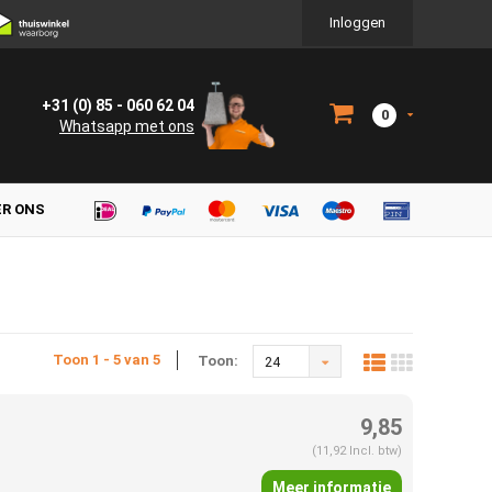
Inloggen
+31 (0) 85 - 060 62 04
0
Whatsapp met ons
ER ONS
Toon 1 - 5 van 5
Toon:
24
9,85
(11,92 Incl. btw)
Meer informatie