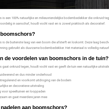
is een 100% natuurlijke en milieuvriendelijke bodembedekker die onkruid tegen
 voordelig in aanschaf, houdt vocht vast en is zowel praktisch als decoratief.
s boomschors?
is de buitenste laag van een boom die afsterft en loskomt. Deze laag bes
nning gebruikt als duurzame bodembedekker. Het materiaal is volledig natuurli
jn de voordelen van boomschors in de tuin?
aat onkruid tegen, houdt vocht vast en geeft de tuin een natuurlijke uitstrali
uidwerend en dus minder onderhoud
tregulerend en voorkomt uitdroging van de bodem
rlijke en decoratieve uitstraling
ig voor speeltuinen en looppaden
zaam en gaat meerdere jaren mee
r nadelen aan boomschors?