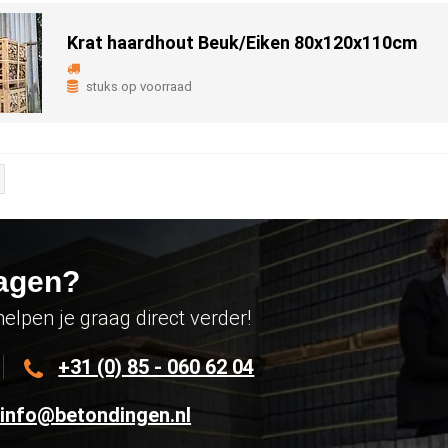
Krat haardhout Beuk/Eiken 80x120x110cm
stuks op voorraad
agen?
helpen je graag direct verder!
+31 (0) 85 - 060 62 04
info@betondingen.nl