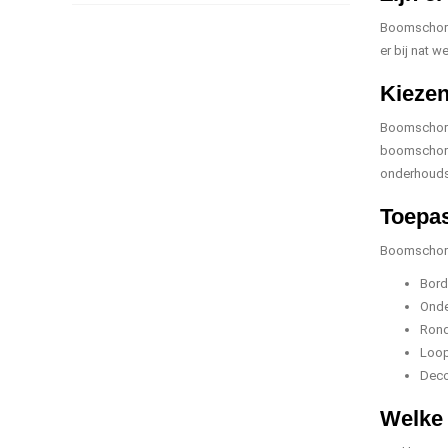
Boomschors 
er bij nat 
Kiezen
Boomschors 
boomschors 
onderhouds
Toepas
Boomschors 
Bord
Onde
Rond
Loop
Deco
Welke 