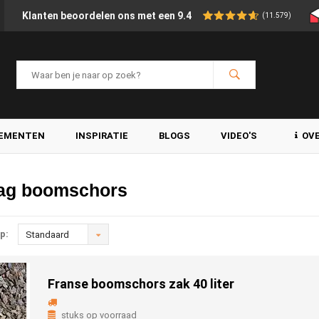
Klanten beoordelen ons met een 9.4
(11.579)
LEMENTEN
INSPIRATIE
BLOGS
VIDEO'S
OV
bag boomschors
p:
Standaard
Franse boomschors zak 40 liter
stuks op voorraad