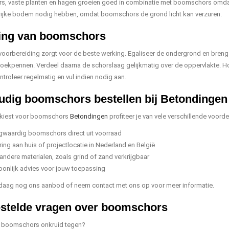
rs, vaste planten en hagen groeien goed in combinatie met boomschors omdat 
rijke bodem nodig hebben, omdat boomschors de grond licht kan verzuren.
sing van boomschors
oorbereiding zorgt voor de beste werking. Egaliseer de ondergrond en bren
ekpennen. Verdeel daarna de schorslaag gelijkmatig over de oppervlakte. Ho
ntroleer regelmatig en vul indien nodig aan.
dig boomschors bestellen bij Betondingen
 kiest voor boomschors
Betondingen
profiteer je van vele verschillende voorde
waardig boomschors direct uit voorraad
ring aan huis of projectlocatie in Nederland en België
andere materialen, zoals grind of zand verkrijgbaar
oonlijk advies voor jouw toepassing
daag nog ons aanbod of neem contact met ons op voor meer informatie.
stelde vragen over boomschors
 boomschors onkruid tegen?