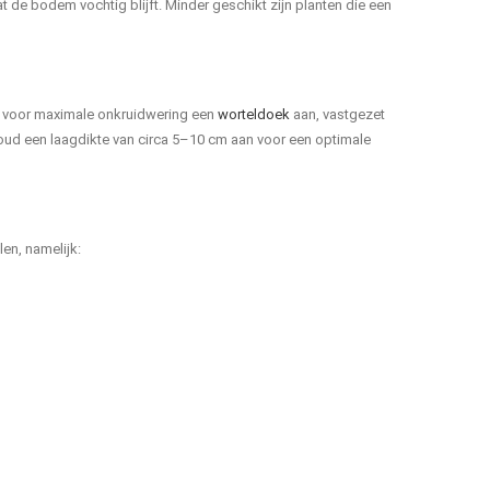
de bodem vochtig blijft. Minder geschikt zijn planten die een
g voor maximale onkruidwering een
worteldoek
aan, vastgezet
ud een laagdikte van circa 5–10 cm aan voor een optimale
len, namelijk: