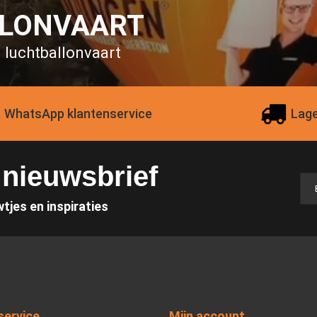
LLONVAART
n luchtballonvaart
WhatsApp klantenservice
Lage
e nieuwsbrief
wtjes en inspiraties
service
Mijn account