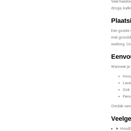
Veel heeste
droge, kalk
Plaat
Een goede v
met gronddo
werking. Co
Eenvou
Wanneer je
Hoog
Leve
Ook 
Pers
Ontdek van
Veelge
Houdt