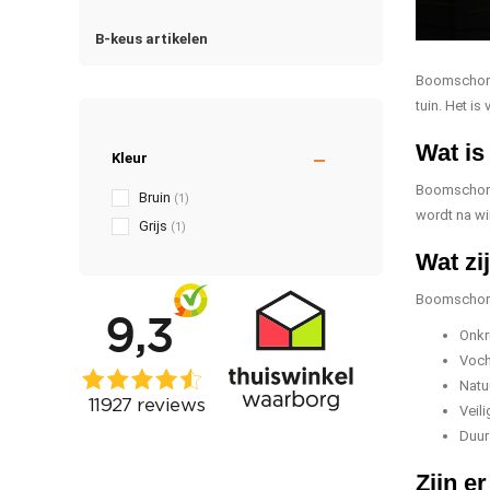
B-keus artikelen
Boomschors 
tuin. Het is
Wat i
Kleur
Boomschors 
Bruin
(1)
wordt na wi
Grijs
(1)
Wat zi
Boomschors g
Onkr
Voch
Natuu
Veil
Duur
Zijn e