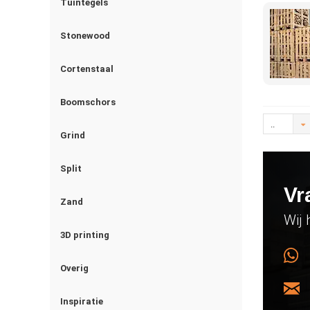
Tuintegels
Stonewood
Cortenstaal
Boomschors
..
Grind
Split
Vr
Zand
Wij 
3D printing
Overig
Inspiratie