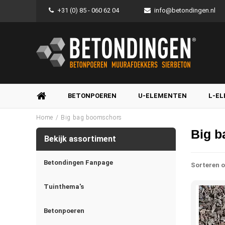
+31 (0) 85 - 060 62 04
info@betondingen.nl
BETONPOEREN
U-ELEMENTEN
L-E
/
Home
Big bag boomschors
Big 
Bekijk assortiment
Betondingen Fanpage
Sorteren o
Tuinthema's
Betonpoeren