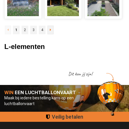
1
2
3
4
L-elementen
Dit kan jij zijn!
WIN
EEN LUCHTBALLONVAART
Maak bij iedere bestelling kans op een
luchtballonvaart
Groot assortiment