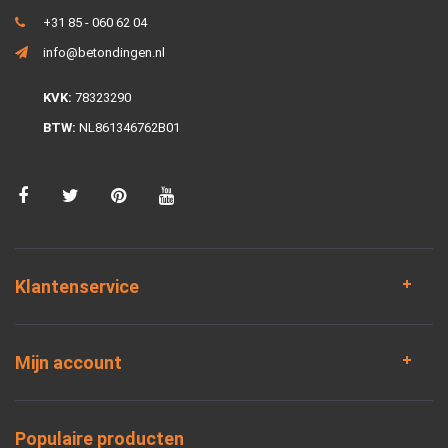
+31 85 - 060 62 04
info@betondingen.nl
KVK:
78323290
BTW:
NL861346762B01
Klantenservice
Mijn account
Populaire producten