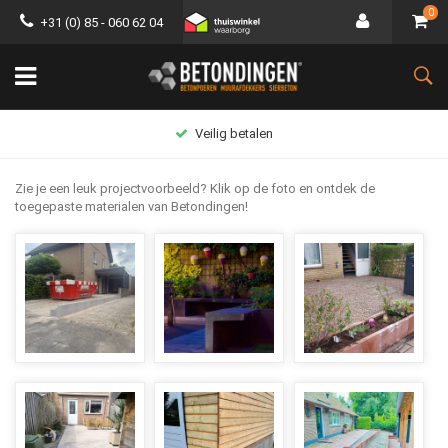
0
+31 (0) 85 - 060 62 04
Groot assortiment
Zie je een leuk projectvoorbeeld? Klik op de foto en ontdek de
toegepaste materialen van Betondingen!