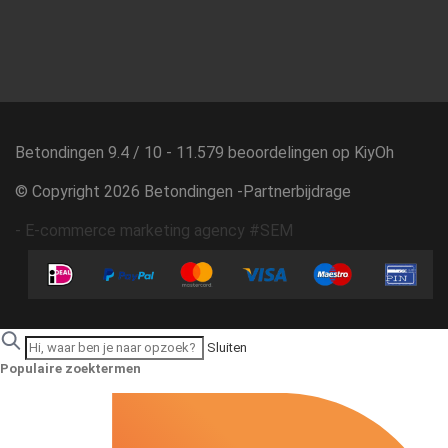
Betondingen
9.4
/
10
-
11.579
beoordelingen op
KiyOh
© Copyright 2026 Betondingen -
Partnerbijdrage
-
E-commerce marketing agency #SEM
Sluiten
Populaire zoektermen