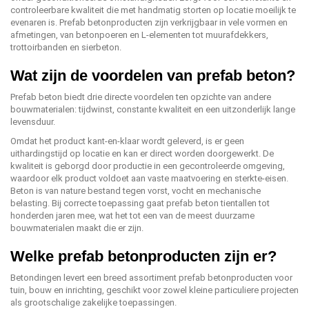
controleerbare kwaliteit die met handmatig storten op locatie moeilijk te
evenaren is. Prefab betonproducten zijn verkrijgbaar in vele vormen en
afmetingen, van betonpoeren en L-elementen tot muurafdekkers,
trottoirbanden en sierbeton.
Wat zijn de voordelen van prefab beton?
Prefab beton biedt drie directe voordelen ten opzichte van andere
bouwmaterialen: tijdwinst, constante kwaliteit en een uitzonderlijk lange
levensduur.
Omdat het product kant-en-klaar wordt geleverd, is er geen
uithardingstijd op locatie en kan er direct worden doorgewerkt. De
kwaliteit is geborgd door productie in een gecontroleerde omgeving,
waardoor elk product voldoet aan vaste maatvoering en sterkte-eisen.
Beton is van nature bestand tegen vorst, vocht en mechanische
belasting. Bij correcte toepassing gaat prefab beton tientallen tot
honderden jaren mee, wat het tot een van de meest duurzame
bouwmaterialen maakt die er zijn.
Welke prefab betonproducten zijn er?
Betondingen levert een breed assortiment prefab betonproducten voor
tuin, bouw en inrichting, geschikt voor zowel kleine particuliere projecten
als grootschalige zakelijke toepassingen.