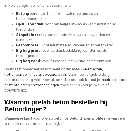
Enkele categorieën uit ons assortiment:
Betonpoeren
:
de basis voor palen, veranda's en
buitenconstructies
Opsluitbanden
:
voor het netjes afwerken van bestrating en
tuinranden
Stapelblokken
:
voor het optrekken van keerwanden en
tuinmuren
Betonmortel
:
voor het metselen, repareren en verankeren
Big bag grind
: voor bodembedekking, opritten en als
toeslagmateriaal
Big bag zand
: voor fundering, aanvulling en betonmixen
Daarnaast omvat het assortiment onder meer
L-elementen
,
trottoirbanden
,
muurafdekkers
,
paalmutsen
, een uitgebreide lijn
sierbeton
en nog veel meer uit onze betonfabriek. Laat je
inspireren door
onze projecten en toepassingen
voor ideeën voor jouw tuin of
bouwproject.
Waarom prefab beton bestellen bij
Betondingen?
Wanneer je kiest voor prefab beton bij Betondingen profiteer je van vele
verschillende voordelen, namelijk: