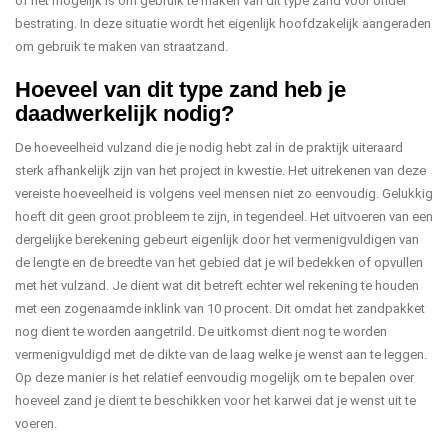
of het mogelijk is om gebruik te maken van dit type zand voor onder
bestrating. In deze situatie wordt het eigenlijk hoofdzakelijk aangeraden
om gebruik te maken van straatzand.
Hoeveel van dit type zand heb je
daadwerkelijk nodig?
De hoeveelheid vulzand die je nodig hebt zal in de praktijk uiteraard
sterk afhankelijk zijn van het project in kwestie. Het uitrekenen van deze
vereiste hoeveelheid is volgens veel mensen niet zo eenvoudig. Gelukkig
hoeft dit geen groot probleem te zijn, in tegendeel. Het uitvoeren van een
dergelijke berekening gebeurt eigenlijk door het vermenigvuldigen van
de lengte en de breedte van het gebied dat je wil bedekken of opvullen
met het vulzand. Je dient wat dit betreft echter wel rekening te houden
met een zogenaamde inklink van 10 procent. Dit omdat het zandpakket
nog dient te worden aangetrild. De uitkomst dient nog te worden
vermenigvuldigd met de dikte van de laag welke je wenst aan te leggen.
Op deze manier is het relatief eenvoudig mogelijk om te bepalen over
hoeveel zand je dient te beschikken voor het karwei dat je wenst uit te
voeren.