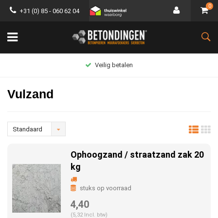
0
+31 (0) 85 - 060 62 04
Groot assortiment
Vulzand
Standaard
Ophoogzand / straatzand zak 20
kg
stuks op voorraad
4,40
(5,32 Incl. btw)