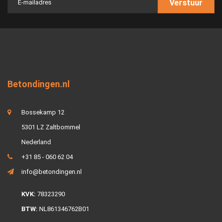
Verstuur
Betondingen.nl
Bossekamp 12
5301 LZ Zaltbommel
Nederland
+31 85 - 060 62 04
info@betondingen.nl
KVK:
78323290
BTW:
NL861346762B01