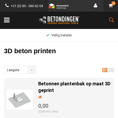
0
+31 (0) 85 - 060 62 04
Groot assortiment
3D beton printen
Laagste
prijs
Betonnen plantenbak op maat 3D
geprint
0,00
(0,00 Incl. btw)