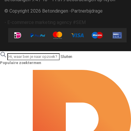
© Copyright 2026 Betondingen -
Partnerbijdrage
-
E-commerce marketing agency #SEM
Sluiten
Populaire zoektermen