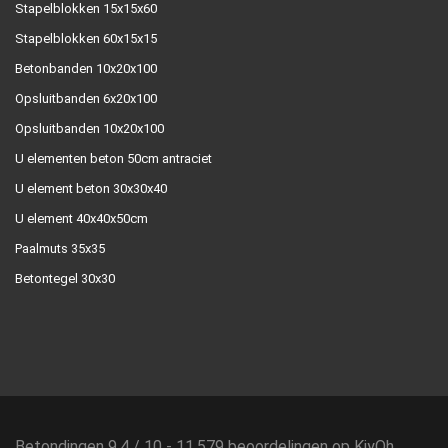
Stapelblokken 15x15x60
Stapelblokken 60x15x15
Betonbanden 10x20x100
Opsluitbanden 6x20x100
Opsluitbanden 10x20x100
U elementen beton 50cm antraciet
U element beton 30x30x40
U element 40x40x50cm
Paalmuts 35x35
Betontegel 30x30
Betondingen
9.4
/
10
-
11.579
beoordelingen op
KiyOh