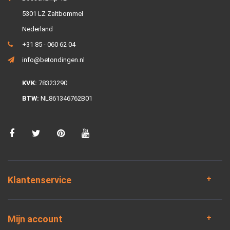
5301 LZ Zaltbommel
Nederland
+31 85 - 060 62 04
info@betondingen.nl
KVK:
78323290
BTW:
NL861346762B01
Klantenservice
Mijn account