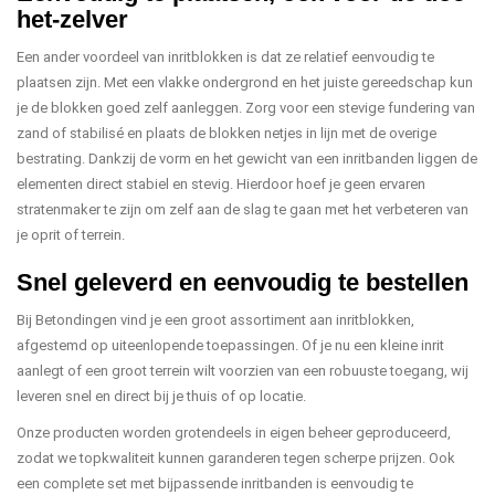
het-zelver
Een ander voordeel van inritblokken is dat ze relatief eenvoudig te
plaatsen zijn. Met een vlakke ondergrond en het juiste gereedschap kun
je de blokken goed zelf aanleggen. Zorg voor een stevige fundering van
zand of stabilisé en plaats de blokken netjes in lijn met de overige
bestrating. Dankzij de vorm en het gewicht van een inritbanden liggen de
elementen direct stabiel en stevig. Hierdoor hoef je geen ervaren
stratenmaker te zijn om zelf aan de slag te gaan met het verbeteren van
je oprit of terrein.
Snel geleverd en eenvoudig te bestellen
Bij Betondingen vind je een groot assortiment aan inritblokken,
afgestemd op uiteenlopende toepassingen. Of je nu een kleine inrit
aanlegt of een groot terrein wilt voorzien van een robuuste toegang, wij
leveren snel en direct bij je thuis of op locatie.
Onze producten worden grotendeels in eigen beheer geproduceerd,
zodat we topkwaliteit kunnen garanderen tegen scherpe prijzen. Ook
een complete set met bijpassende inritbanden is eenvoudig te