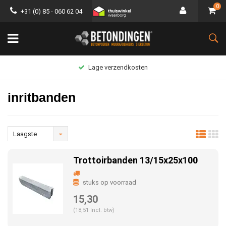
0
+31 (0) 85 - 060 62 04
Lage verzendkosten
inritbanden
Laagste
prijs
Trottoirbanden 13/15x25x100
stuks op voorraad
15,30
(18,51 Incl. btw)