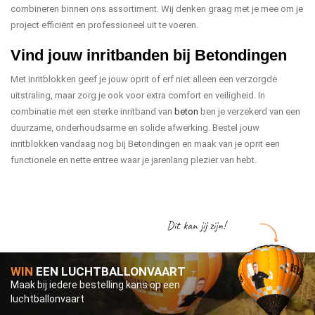
combineren binnen ons assortiment. Wij denken graag met je mee om je
project efficiënt en professioneel uit te voeren.
Vind jouw inritbanden bij Betondingen
Met inritblokken geef je jouw oprit of erf niet alleen een verzorgde
uitstraling, maar zorg je ook voor extra comfort en veiligheid. In
combinatie met een sterke inritband van
beton
ben je verzekerd van een
duurzame, onderhoudsarme en solide afwerking. Bestel jouw
inritblokken vandaag nog bij Betondingen en maak van je oprit een
functionele en nette entree waar je jarenlang plezier van hebt.
Dit kan jij zijn!
WIN
EEN LUCHTBALLONVAART
Maak bij iedere bestelling kans op een
luchtballonvaart