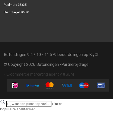
Paalmuts 35x35
Betontegel 30x30
Betondingen
9.4
/
10
-
11.579
beoordelingen op
KiyOh
© Copyright 2026 Betondingen -
Partnerbijdrage
-
E-commerce marketing agency #SEM
Sluiten
Populaire zoektermen