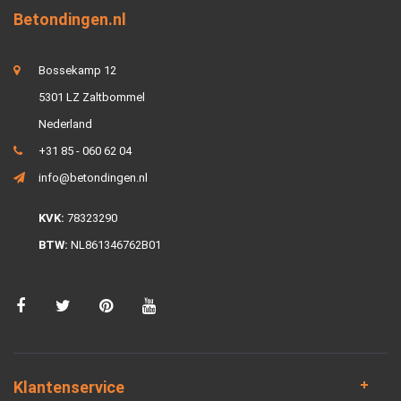
Betondingen.nl
Bossekamp 12
5301 LZ Zaltbommel
Nederland
+31 85 - 060 62 04
info@betondingen.nl
KVK:
78323290
BTW:
NL861346762B01
Klantenservice