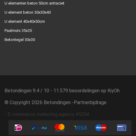
U elementen beton 50cm antraciet
U element beton 30x30x40
U element 40x40x50cm
Paalmuts 35x35
Betontegel 30x30
Betondingen
9.4
/
10
-
11.579
beoordelingen op
KiyOh
© Copyright 2026 Betondingen -
Partnerbijdrage
-
E-commerce marketing agency #SEM