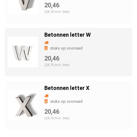
20,46
(24,76 Incl. btw)
Betonnen letter W
stuks op voorraad
20,46
(24,76 Incl. btw)
Betonnen letter X
stuks op voorraad
20,46
(24,76 Incl. btw)