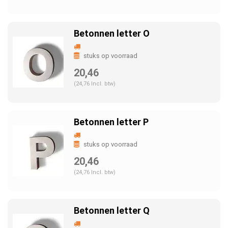
Betonnen letter O
stuks op voorraad
20,46
(24,76 Incl. btw)
Betonnen letter P
stuks op voorraad
20,46
(24,76 Incl. btw)
Betonnen letter Q