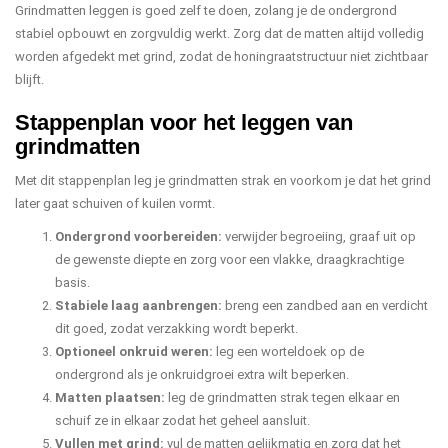
Grindmatten leggen is goed zelf te doen, zolang je de ondergrond
stabiel opbouwt en zorgvuldig werkt. Zorg dat de matten altijd volledig
worden afgedekt met grind, zodat de honingraatstructuur niet zichtbaar
blijft.
Stappenplan voor het leggen van
grindmatten
Met dit stappenplan leg je grindmatten strak en voorkom je dat het grind
later gaat schuiven of kuilen vormt.
Ondergrond voorbereiden:
verwijder begroeiing, graaf uit op
de gewenste diepte en zorg voor een vlakke, draagkrachtige
basis.
Stabiele laag aanbrengen:
breng een zandbed aan en verdicht
dit goed, zodat verzakking wordt beperkt.
Optioneel onkruid weren:
leg een worteldoek op de
ondergrond als je onkruidgroei extra wilt beperken.
Matten plaatsen:
leg de grindmatten strak tegen elkaar en
schuif ze in elkaar zodat het geheel aansluit.
Vullen met grind:
vul de matten gelijkmatig en zorg dat het