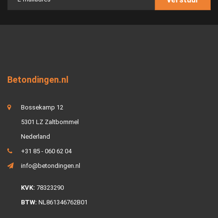
Betondingen.nl
Bossekamp 12
5301 LZ Zaltbommel
Nederland
+31 85 - 060 62 04
info@betondingen.nl
KVK:
78323290
BTW:
NL861346762B01