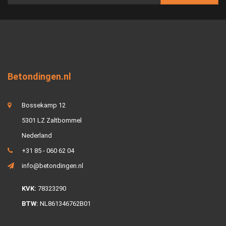
Betondingen.nl
Bossekamp 12
5301 LZ Zaltbommel
Nederland
+31 85 - 060 62 04
info@betondingen.nl
KVK:
78323290
BTW:
NL861346762B01