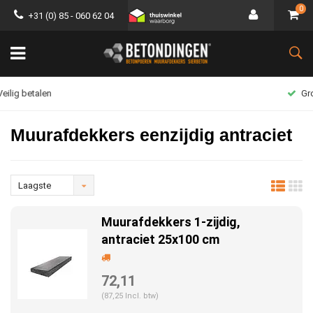
0
+31 (0) 85 - 060 62 04
Groot assortiment
Muurafdekkers eenzijdig antraciet
Laagste
prijs
Muurafdekkers 1-zijdig,
antraciet 25x100 cm
72,11
(87,25 Incl. btw)