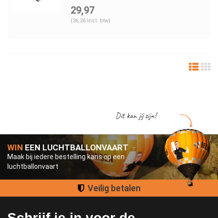
29,97
(36,26 Incl. btw)
Dit kan jij zijn!
WIN
EEN LUCHTBALLONVAART
Maak bij iedere bestelling kans op een
luchtballonvaart
Groot assortiment
Schrijf je in voor de