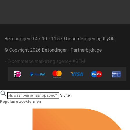
Betondingen
9.4
/
10
-
11.579
beoordelingen op
KiyOh
© Copyright 2026 Betondingen -
Partnerbijdrage
-
E-commerce marketing agency #SEM
Sluiten
Populaire zoektermen