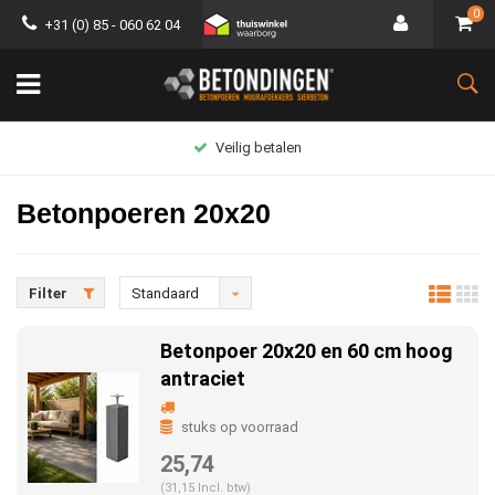
0
+31 (0) 85 - 060 62 04
Groot assortiment
Betonpoeren 20x20
Filter
Standaard
Betonpoer 20x20 en 60 cm hoog
antraciet
stuks op voorraad
25,74
(31,15 Incl. btw)