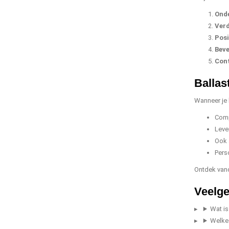
Onde
Verd
Posi
Beve
Cont
Ballas
Wanneer je k
Comp
Leve
Ook 
Pers
Ontdek van
Veelge
Wat is
Welke 