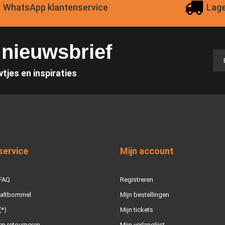
WhatsApp klantenservice
Lage
e nieuwsbrief
wtjes en inspiraties
service
Mijn account
 FAQ
Registreren
Zaltbommel
Mijn bestellingen
(*)
Mijn tickets
n retourneren
Mijn verlanglijst