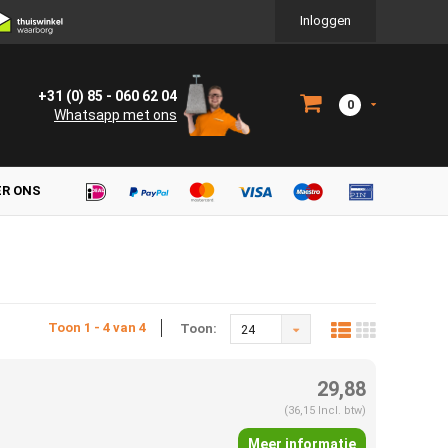
Inloggen
+31 (0) 85 - 060 62 04
0
Whatsapp met ons
ER ONS
Toon 1 - 4 van 4
Toon:
24
29,88
(36,15 Incl. btw)
Meer informatie