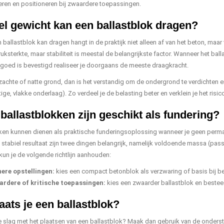
eren en positioneren bij zwaardere toepassingen.
l gewicht kan een ballastblok dragen?
 ballastblok kan dragen hangt in de praktijk niet alleen af van het beton, maa
ksterkte, maar stabiliteit is meestal de belangrijkste factor. Wanneer het ball
 goed is bevestigd realiseer je doorgaans de meeste draagkracht.
zachte of natte grond, dan is het verstandig om de ondergrond te verdichten 
ge, vlakke onderlaag). Zo verdeel je de belasting beter en verklein je het risi
ballastblokken zijn geschikt als fundering?
ken kunnen dienen als praktische funderingsoplossing wanneer je geen perman
n stabiel resultaat zijn twee dingen belangrijk, namelijk voldoende massa (pas
kun je de volgende richtlijn aanhouden:
nere opstellingen:
kies een compact betonblok als verzwaring of basis bij be
rdere of kritische toepassingen:
kies een zwaarder ballastblok en bestee
aats je een ballastblok?
e slag met het plaatsen van een ballastblok? Maak dan gebruik van de ondersta