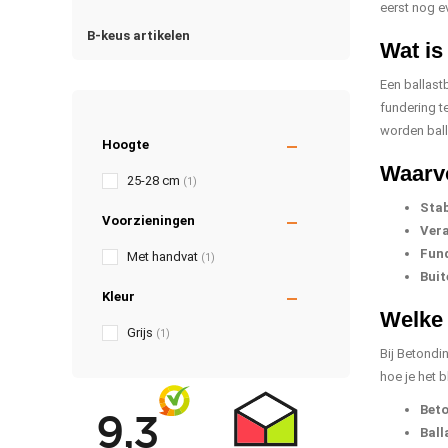
eerst nog e
B-keus artikelen
Wat is
Een ballast
fundering t
worden ball
Hoogte
Waarvo
25-28 cm
(1)
Stab
Voorzieningen
Vera
Fund
Met handvat
(1)
Buit
Kleur
Welke 
Grijs
(1)
Bij Betondi
hoe je het b
Beto
Ball