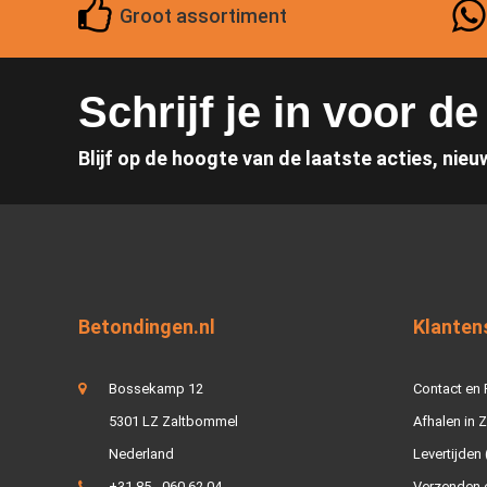
Groot assortiment
Schrijf je in voor d
Blijf op de hoogte van de laatste acties, nieu
Betondingen.nl
Klanten
Bossekamp 12
Contact en
5301 LZ Zaltbommel
Afhalen in 
Nederland
Levertijden 
+31 85 - 060 62 04
Verzenden e