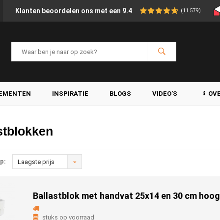
Klanten beoordelen ons met een 9.4
(11.579)
LEMENTEN
INSPIRATIE
BLOGS
VIDEO'S
OV
stblokken
p:
Laagste prijs
Ballastblok met handvat 25x14 en 30 cm hoog
stuks op voorraad