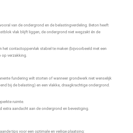
r vooral van de ondergrond en de belastingverdeling. Beton heeft
astblok vlak blijft liggen, de ondergrond niet wegzakt én de
en het contactoppervlak stabiel te maken (bijvoorbeeld met een
co op verzakking.
ente fundering wilt storten of wanneer grondwerk niet wenselijk
send bij de belasting) en een vlakke, draagkrachtige ondergrond.
perkte ruimte.
d extra aandacht aan de ondergrond en bevestiging.
ande tips voor een optimale en veilige plaatsing: