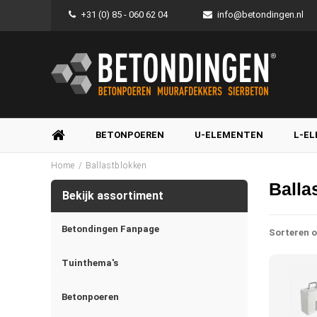
+31 (0) 85 - 060 62 04
info@betondingen.nl
BETONPOEREN
U-ELEMENTEN
L-E
/
Home
Ballastblokken
Balla
Bekijk assortiment
Betondingen Fanpage
Sorteren o
Tuinthema's
Betonpoeren