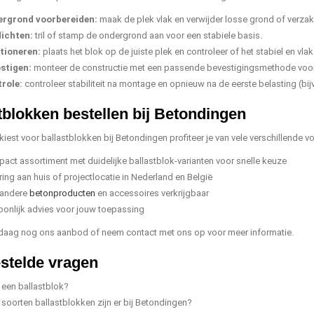
rgrond voorbereiden:
maak de plek vlak en verwijder losse grond of verza
ichten:
tril of stamp de ondergrond aan voor een stabiele basis.
tioneren:
plaats het blok op de juiste plek en controleer of het stabiel en vlak 
stigen:
monteer de constructie met een passende bevestigingsmethode voor 
role:
controleer stabiliteit na montage en opnieuw na de eerste belasting (bi
tblokken bestellen bij Betondingen
iest voor ballastblokken bij Betondingen profiteer je van vele verschillende vo
act assortiment met duidelijke ballastblok-varianten voor snelle keuze
ring aan huis of projectlocatie in Nederland en België
andere
betonproducten
en accessoires verkrijgbaar
oonlijk advies voor jouw toepassing
daag nog ons aanbod of neem contact met ons op voor meer informatie.
stelde vragen
 een ballastblok?
soorten ballastblokken zijn er bij Betondingen?