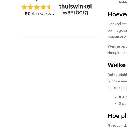
hant
Hoevee
Hoeveel een
een hoge dru
constructie
Werk je op 
draagkrachti
Welke 
Ballastblok
is. Voor ee
In de basis 
Klei
Zwaa
Hoe pl
Ga je aan d