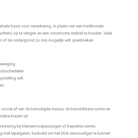
iele basis voor verankering. In plaats van een traditionele
achten) op te vangen en een constructie stabiel te houden. Vaak
ven of de ondergrond zo min mogelijk wilt openbreken.
beweging.
structiedelen.
pstelling wilt.
en.
angt vooral af van de benodigde massa, de beschikbare ruimte en
ndere kiezen uit:
rzwaring bij kleinere toepassingen of beperkte ruimte.
g met lepelgaten, bedoeld om het blok eenvoudiger te kunnen