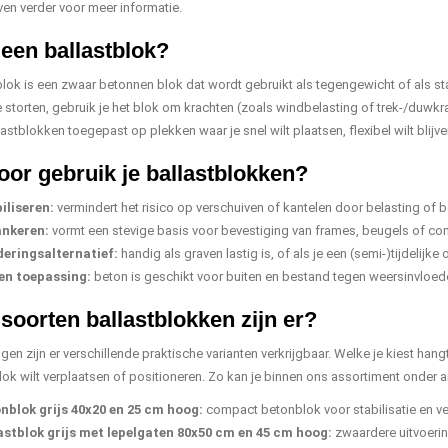
ven verder voor meer informatie.
 een ballastblok?
blok is een zwaar betonnen blok dat wordt gebruikt als tegengewicht of als stab
e storten, gebruik je het blok om krachten (zoals windbelasting of trek-/duwkr
astblokken toegepast op plekken waar je snel wilt plaatsen, flexibel wilt blij
or gebruik je ballastblokken?
iliseren:
vermindert het risico op verschuiven of kantelen door belasting of 
nkeren:
vormt een stevige basis voor bevestiging van frames, beugels of con
eringsalternatief:
handig als graven lastig is, of als je een (semi-)tijdelijke o
en toepassing:
beton is geschikt voor buiten en bestand tegen weersinvloed
soorten ballastblokken zijn er?
ngen zijn er verschillende praktische varianten verkrijgbaar. Welke je kiest h
lok wilt verplaatsen of positioneren. Zo kan je binnen ons assortiment onder a
nblok grijs 40x20 en 25 cm hoog:
compact betonblok voor stabilisatie en ve
astblok grijs met lepelgaten 80x50 cm en 45 cm hoog:
zwaardere uitvoerin