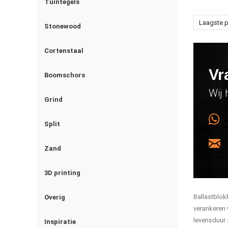
Tuintegels
Laagste p
Stonewood
Cortenstaal
Vr
Boomschors
Wij 
Grind
Split
Zand
3D printing
Ballastblok
Overig
verankeren 
levensduur 
Inspiratie