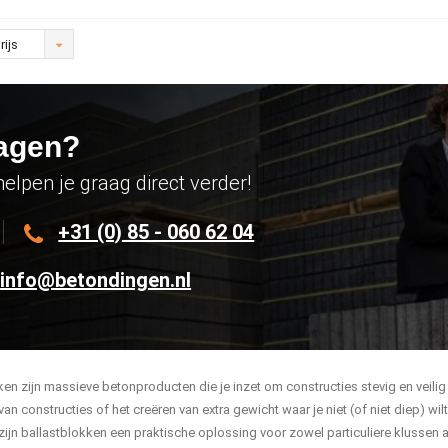
rijs
agen?
helpen je graag direct verder!
+31 (0) 85 - 060 62 04
info@betondingen.nl
ken zijn massieve betonproducten die je inzet om constructies stevig en veilig
van constructies of het creëren van extra gewicht waar je niet (of niet diep) 
zijn ballastblokken een praktische oplossing voor zowel particuliere klussen 