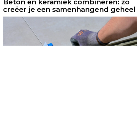
Beton en keramiek combineren: zo
creëer je een samenhangend geheel
Bij veel bouw- en verbouwprojecten worden beton en keramiek als losse
materialen behandeld. Dat is jammer, want juist de combinatie van beide
levert verrassend sterke en mooie resultaten op. Wie bewust kiest voor
materialen die op elkaar aansluiten, voorkomt een rommelig eindresultaat
en verhoogt de waarde van het project.