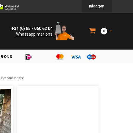
Inloggen
+31 (0) 85 - 060 62 04
0
Whatsapp met ons
ER ONS
n Betondingen!