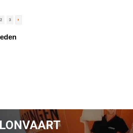
2
3
reden
LLONVAART