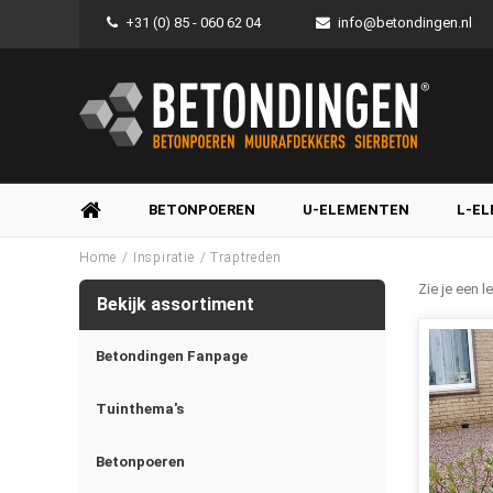
+31 (0) 85 - 060 62 04
info@betondingen.nl
BETONPOEREN
U-ELEMENTEN
L-E
/
/
Home
Inspiratie
Traptreden
Zie je een 
Bekijk assortiment
Betondingen Fanpage
Tuinthema's
Betonpoeren