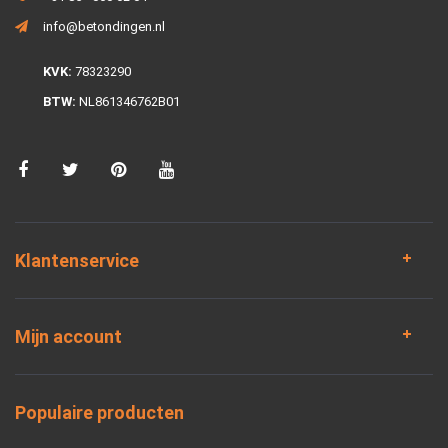
info@betondingen.nl
KVK:
78323290
BTW:
NL861346762B01
Klantenservice
Mijn account
Populaire producten