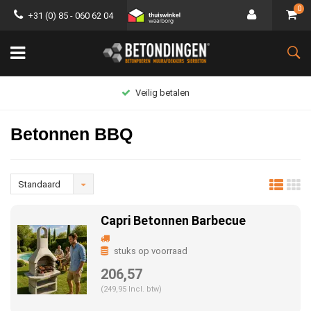
0
+31 (0) 85 - 060 62 04
Groot assortiment
Betonnen BBQ
Standaard
Capri Betonnen Barbecue
stuks op voorraad
206,57
(249,95 Incl. btw)