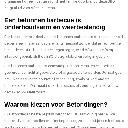
organiseert of een rustige avond met familie doorbrengt, deze BBQ
zorgt altijd voor sfeer en gemak.
Een betonnen barbecue is
onderhoudsarm en weerbestendig
Een belangrijk voordeel van een betonnen barbecue is de duurzaamheid.
Beton is een materiaal dat jarenlang meegaat zonder dat je het hoeft te
behandelen of te beschermen tegen regen, wind of vorst. Zelfs bij
intensief gebruik blijft de BBQ stevig, stabiel en veilig in gebruik.
Een betonnen barbecue is eenvoudig schoon te maken en hoeft na
gebruik alleen licht afgeborsteld of afgespoeld te worden. Je hebt geen
omkijken naar roest, houtrot of verkleuring, zoals bij veel andere
buitenkeukens. Dat maakt deze barbecues bijzonder geschikt voor wie
gemak én kwaliteit zoekt.
Waarom kiezen voor Betondingen?
Bij Betondingen bestel je jouw betonnen BBQ eenvoudig online. We
bieden diverse modellen en afmetingen aan, zodat je altijd een barbecue
vindt die past bij jouw tuin en gebruiksdoel. Of je nu een compacte