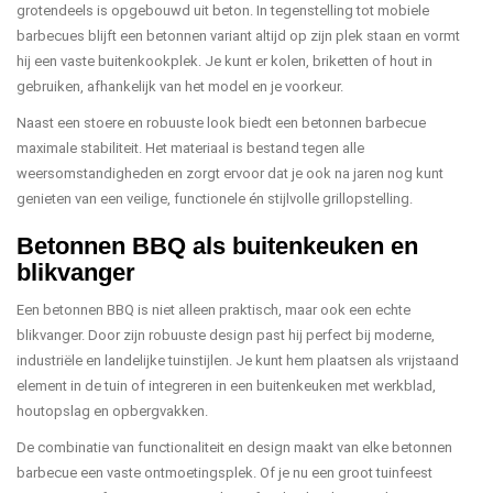
grotendeels is opgebouwd uit beton. In tegenstelling tot mobiele
barbecues blijft een betonnen variant altijd op zijn plek staan en vormt
hij een vaste buitenkookplek. Je kunt er kolen, briketten of hout in
gebruiken, afhankelijk van het model en je voorkeur.
Naast een stoere en robuuste look biedt een betonnen barbecue
maximale stabiliteit. Het materiaal is bestand tegen alle
weersomstandigheden en zorgt ervoor dat je ook na jaren nog kunt
genieten van een veilige, functionele én stijlvolle grillopstelling.
Betonnen BBQ als buitenkeuken en
blikvanger
Een betonnen BBQ is niet alleen praktisch, maar ook een echte
blikvanger. Door zijn robuuste design past hij perfect bij moderne,
industriële en landelijke tuinstijlen. Je kunt hem plaatsen als vrijstaand
element in de tuin of integreren in een buitenkeuken met werkblad,
houtopslag en opbergvakken.
De combinatie van functionaliteit en design maakt van elke betonnen
barbecue een vaste ontmoetingsplek. Of je nu een groot tuinfeest