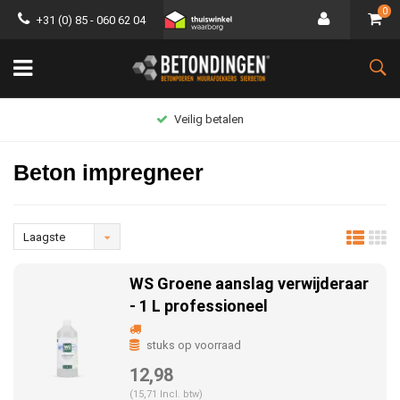
0
+31 (0) 85 - 060 62 04
Groot assortiment
Beton impregneer
Laagste
prijs
WS Groene aanslag verwijderaar
- 1 L professioneel
stuks op voorraad
12,98
(15,71 Incl. btw)