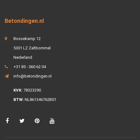
Betondingen.nl
Bossekamp 12
5301 LZ Zaltbommel
Nederland
+31 85 - 060 62 04
info@betondingen.nl
KVK:
78323290
BTW:
NL861346762B01