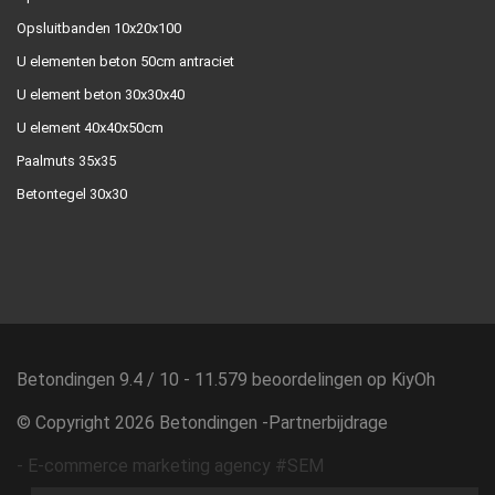
Opsluitbanden 10x20x100
U elementen beton 50cm antraciet
U element beton 30x30x40
U element 40x40x50cm
Paalmuts 35x35
Betontegel 30x30
Betondingen
9.4
/
10
-
11.579
beoordelingen op
KiyOh
© Copyright 2026 Betondingen -
Partnerbijdrage
-
E-commerce marketing agency #SEM