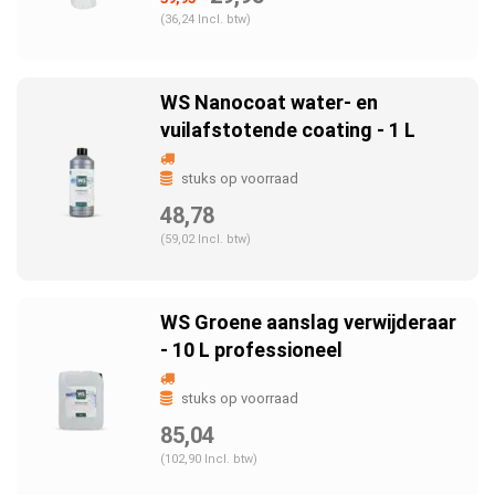
(36,24 Incl. btw)
WS Nanocoat water- en
vuilafstotende coating - 1 L
stuks op voorraad
48,78
(59,02 Incl. btw)
WS Groene aanslag verwijderaar
- 10 L professioneel
stuks op voorraad
85,04
(102,90 Incl. btw)