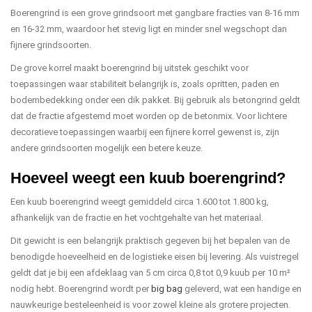
Boerengrind is een grove grindsoort met gangbare fracties van 8-16 mm
en 16-32 mm, waardoor het stevig ligt en minder snel wegschopt dan
fijnere grindsoorten.
De grove korrel maakt boerengrind bij uitstek geschikt voor
toepassingen waar stabiliteit belangrijk is, zoals opritten, paden en
bodembedekking onder een dik pakket. Bij gebruik als betongrind geldt
dat de fractie afgestemd moet worden op de betonmix. Voor lichtere
decoratieve toepassingen waarbij een fijnere korrel gewenst is, zijn
andere grindsoorten mogelijk een betere keuze.
Hoeveel weegt een kuub boerengrind?
Een kuub boerengrind weegt gemiddeld circa 1.600 tot 1.800 kg,
afhankelijk van de fractie en het vochtgehalte van het materiaal.
Dit gewicht is een belangrijk praktisch gegeven bij het bepalen van de
benodigde hoeveelheid en de logistieke eisen bij levering. Als vuistregel
geldt dat je bij een afdeklaag van 5 cm circa 0,8 tot 0,9 kuub per 10 m²
nodig hebt. Boerengrind wordt per
big bag
geleverd, wat een handige en
nauwkeurige besteleenheid is voor zowel kleine als grotere projecten.