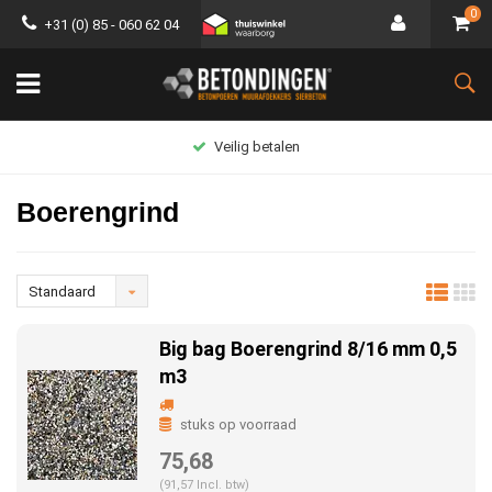
0
+31 (0) 85 - 060 62 04
Groot assortiment
Boerengrind
Standaard
Big bag Boerengrind 8/16 mm 0,5
m3
stuks op voorraad
75,68
(91,57 Incl. btw)