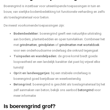
Boerengrind is inzetbaar voor uiteenlopende toepassingen in tuin en
bouw, van sierlijke bodembedekking tot functionele verharding en zelfs
als toeslagmateriaal voor beton.
De meest voorkomende toepassingen zijn:
Bodembedekker:
boerengrind geeft een natuurlijke uitstraling
aan borders, plantenbedden en open tuinvlakken. Combineer het
met
grindmatten
,
grindplaten
of
grindmatten met worteldoek
voor een onderhoudsarme onderlaag die onkruid tegengaat
Tuinpaden en wandelpaden:
de grove korrel biedt goede
loopvastheid en een landelijk karakter dat past bij vrijwel elke
tuinstijl
Oprit en landweggetjes:
bij een stabiele onderlaag is
boerengrind goed berijdbaar en weerbestendig
Betongrind:
boerengrind is geschikt als toeslagmateriaal bij het
zelf aanmaken van beton; bekijk ons aanbod
betongrind
voor
meer informatie
Is boerengrind grof?