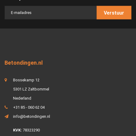
Verstuur
Betondingen.nl
Bossekamp 12
5301 LZ Zaltbommel
Nederland
+31 85 - 060 62 04
info@betondingen.nl
KVK:
78323290