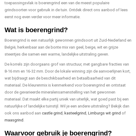
toepassingsvlak is boerengrind een van de meest populaire
grindsoorten voor gebruik in de tuin. Ontdek direct ons aanbod of lees
eerst nog even verder voor meer informatie.
Wat is boerengrind?
Boerengrind is een natuurlijk gewonnen grindsoort uit Zuid-Nederland en
België, herkenbaar aan de bonte mix van geel, beige, wit en grijze
steentjes die samen een warme, landelijke uitstraling geven.
De korrels zijn doorgaans grof van structuur, met gangbare fracties van
8-16 mm en 16-32 mm. Door de lokale winning zijn de aanvoerlijnen kort,
wat bijdraagt aan de beschikbaarheid en betaalbaarheid van dit
materiaal. De kleurenmix is kenmerkend voor boerengrind en ontstaat
door de gevarieerde mineralensamenstelling van het gewonnen
materiaal. Dat maakt elke partij uniek van uiterlijk, wat goed past bij een
natuurlijke of landelijke tuinstijl. Wil je een andere uitstraling? Bekijk dan
ook ons aanbod aan
castle grind
,
kasteelgrind
,
Limburgs wit grind
of
maasgrind
.
Waarvoor gebruik je boerengrind?