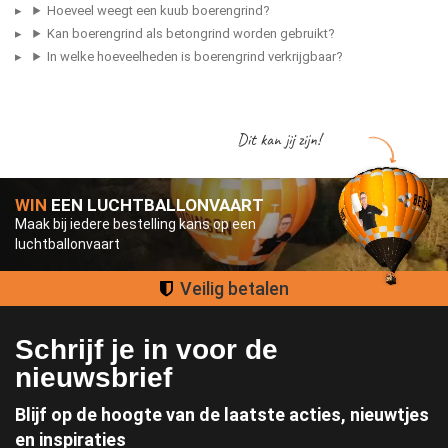
Hoeveel weegt een kuub boerengrind?
Kan boerengrind als betongrind worden gebruikt?
In welke hoeveelheden is boerengrind verkrijgbaar?
Dit kan jij zijn!
WIN
EEN LUCHTBALLONVAART
Maak bij iedere bestelling kans op een
luchtballonvaart
Groot assortiment
Schrijf je in voor de
nieuwsbrief
Blijf op de hoogte van de laatste acties, nieuwtjes
en inspiraties