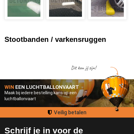
Stootbanden / varkensruggen
Dit kan jij zijn!
WIN
EEN LUCHTBALLONVAART
Maak bij iedere bestelling kans op een
luchtballonvaart
Groot assortiment
Schrijf je in voor de