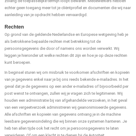
zolang de toepasselijke termijn loopt bewaren. Medewerkers hebben
echter geen toegang meer tot je cliëntprofiel en documenten die wij naar
aanleiding van je opdracht hebben vervaardigd.
Rechten
Op grond van de geldende Nederlandse en Europese wetgeving heb je
als betrokkene bepaalde rechten met betrekking tot de
persoonsgegevens die door of namens ons worden verwerkt. Wij
leggen je hieronder uit welke rechten dit zijn en hoe je op deze rechten
kunt beroepen.
In beginsel sturen wij om misbruik te voorkomen afschriften en kopieën
van je gegevens enkel naar je bij ons reeds bekende e-mailadres. In het
geval dat je de gegevens op een ander e-mailadres of bijvoorbeeld per
post wenst te ontvangen, zullen wij je vragen zich te legitimeren. Wij
houden een administratie bij van afgehandelde verzoeken, in het geval
van een vergeetverzoek administreren wij geanonimiseerde gegevens.
Alle afschriften en kopieën van gegevens ontvang je in de machine
leesbare gegevensindeling die wij binnen onze systemen hanteren. Je
heb ten allen tijde ook het recht om je persoonsgegevens te laten
verwijderen. Of om een klacht in te dienen bij de Autoriteit