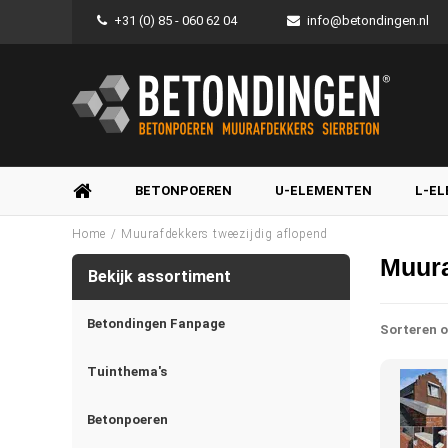
+31 (0) 85 - 060 62 04
info@betondingen.nl
BETONPOEREN
U-ELEMENTEN
L-E
/
Home
Muurafdekkers tweezijdig aflopend
Muura
Bekijk assortiment
Betondingen Fanpage
Sorteren o
Tuinthema's
Betonpoeren