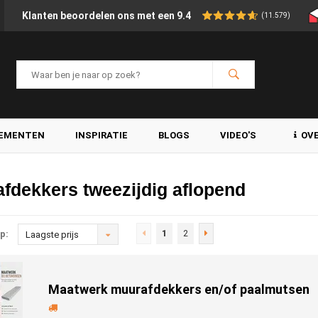
Klanten beoordelen ons met een 9.4
(11.579)
LEMENTEN
INSPIRATIE
BLOGS
VIDEO'S
OV
fdekkers tweezijdig aflopend
1
2
p:
Laagste prijs
Maatwerk muurafdekkers en/of paalmutsen