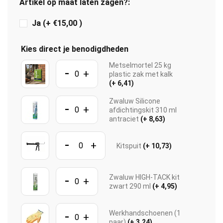
Artikel op maat laten zagen?:
Ja (+ €15,00 )
Kies direct je benodigdheden
Metselmortel 25 kg
-
+
plastic zak met kalk
(+ 6,41)
Zwaluw Silicone
-
+
afdichtingskit 310 ml
antraciet
(+ 8,63)
-
+
Kitspuit
(+ 10,73)
-
Zwaluw HIGH-TACK kit
+
zwart 290 ml
(+ 4,95)
-
Werkhandschoenen (1
+
paar)
(+ 3,24)