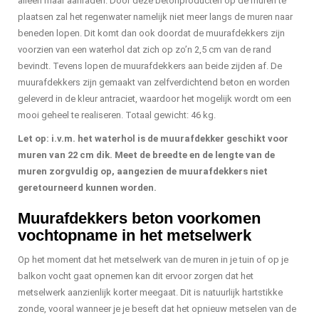
alleen maar aanraden. Door deze betonproducten op de muren te
plaatsen zal het regenwater namelijk niet meer langs de muren naar
beneden lopen. Dit komt dan ook doordat de muurafdekkers zijn
voorzien van een waterhol dat zich op zo’n 2,5 cm van de rand
bevindt. Tevens lopen de muurafdekkers aan beide zijden af. De
muurafdekkers zijn gemaakt van zelfverdichtend beton en worden
geleverd in de kleur antraciet, waardoor het mogelijk wordt om een
mooi geheel te realiseren. Totaal gewicht: 46 kg.
Let op: i.v.m. het waterhol is de muurafdekker geschikt voor
muren van 22 cm dik. Meet de breedte en de lengte van de
muren zorgvuldig op, aangezien de muurafdekkers niet
geretourneerd kunnen worden.
Muurafdekkers beton voorkomen
vochtopname in het metselwerk
Op het moment dat het metselwerk van de muren in je tuin of op je
balkon vocht gaat opnemen kan dit ervoor zorgen dat het
metselwerk aanzienlijk korter meegaat. Dit is natuurlijk hartstikke
zonde, vooral wanneer je je beseft dat het opnieuw metselen van de