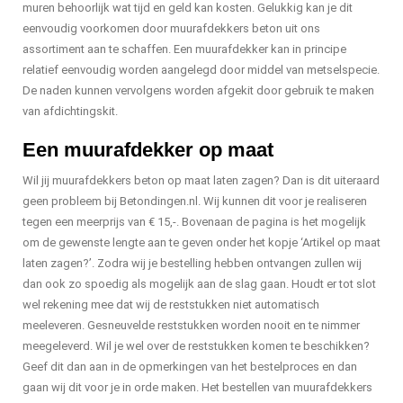
muren behoorlijk wat tijd en geld kan kosten. Gelukkig kan je dit
eenvoudig voorkomen door muurafdekkers beton uit ons
assortiment aan te schaffen. Een muurafdekker kan in principe
relatief eenvoudig worden aangelegd door middel van metselspecie.
De naden kunnen vervolgens worden afgekit door gebruik te maken
van afdichtingskit.
Een muurafdekker op maat
Wil jij muurafdekkers beton op maat laten zagen? Dan is dit uiteraard
geen probleem bij Betondingen.nl. Wij kunnen dit voor je realiseren
tegen een meerprijs van € 15,-. Bovenaan de pagina is het mogelijk
om de gewenste lengte aan te geven onder het kopje ‘Artikel op maat
laten zagen?’. Zodra wij je bestelling hebben ontvangen zullen wij
dan ook zo spoedig als mogelijk aan de slag gaan. Houdt er tot slot
wel rekening mee dat wij de reststukken niet automatisch
meeleveren. Gesneuvelde reststukken worden nooit en te nimmer
meegeleverd. Wil je wel over de reststukken komen te beschikken?
Geef dit dan aan in de opmerkingen van het bestelproces en dan
gaan wij dit voor je in orde maken. Het bestellen van muurafdekkers