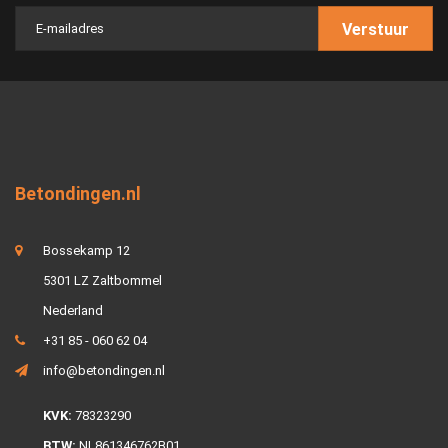
Verstuur
Betondingen.nl
Bossekamp 12
5301 LZ Zaltbommel
Nederland
+31 85 - 060 62 04
info@betondingen.nl
KVK:
78323290
BTW:
NL861346762B01