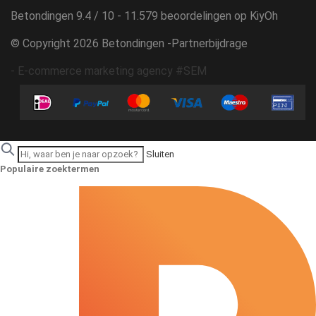
Betondingen
9.4
/
10
-
11.579
beoordelingen op
KiyOh
© Copyright 2026 Betondingen -
Partnerbijdrage
-
E-commerce marketing agency #SEM
Sluiten
Populaire zoektermen