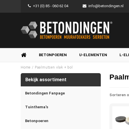
+31 (0) 85 - 060 62 04
info@betondingen.nl
BETONPOEREN
U-ELEMENTEN
L-E
/
Home
Paalmutsen vlak + bol
Paalm
Bekijk assortiment
Betondingen Fanpage
Sorteren o
Tuinthema's
Betonpoeren