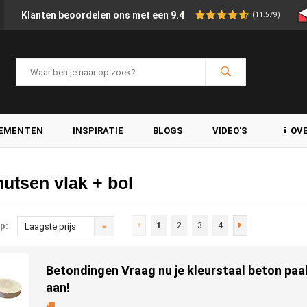
Klanten beoordelen ons met een 9.4
(11.579)
LEMENTEN
INSPIRATIE
BLOGS
VIDEO'S
OV
utsen vlak + bol
1
2
3
4
p:
Laagste prijs
Betondingen Vraag nu je kleurstaal beton p
aan!