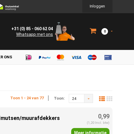
Inloggen
+31 (0) 85 - 060 62 04
0
Whatsapp met ons
ER ONS
Toon 1 - 24 van 77
Toon:
24
0,99
aalmutsen/muurafdekkers
(1,20 Incl. btw)
Meer informatie