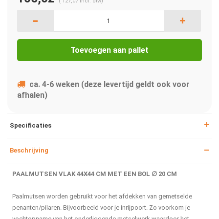
(
127,07
Incl. btw)
-
+
Toevoegen aan pallet
ca. 4-6 weken (deze levertijd geldt ook voor
afhalen)
Specificaties
Beschrijving
PAALMUTSEN VLAK 44X44 CM MET EEN BOL ∅ 20 CM
Paalmutsen worden gebruikt voor het afdekken van gemetselde
penanten/pilaren. Bijvoorbeeld voor je inrijpoort. Zo voorkom je
vochtopname van het onderliggende metselwerk waardoor het