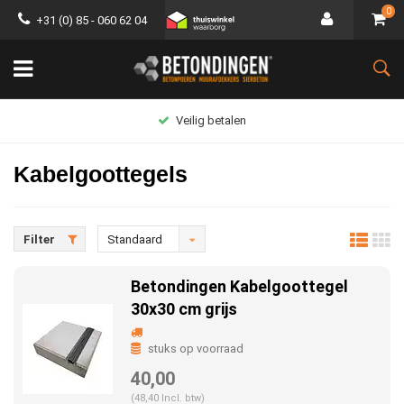
0
+31 (0) 85 - 060 62 04
Groot assortiment
Kabelgoottegels
Filter
Standaard
Betondingen Kabelgoottegel
30x30 cm grijs
stuks op voorraad
40,00
(48,40 Incl. btw)