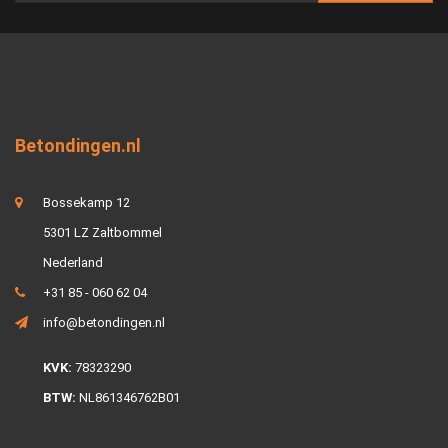
Betondingen.nl
Bossekamp 12
5301 LZ Zaltbommel
Nederland
+31 85 - 060 62 04
info@betondingen.nl
KVK:
78323290
BTW:
NL861346762B01