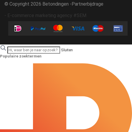
© Copyright 2026 Betondingen -
Partnerbijdrage
-
E-commerce marketing agency #SEM
Sluiten
Populaire zoektermen