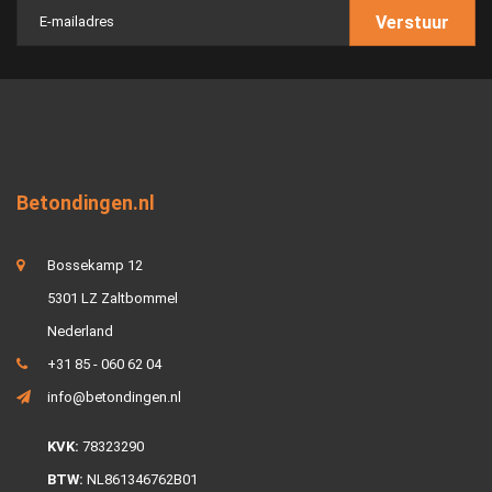
Verstuur
Betondingen.nl
Bossekamp 12
5301 LZ Zaltbommel
Nederland
+31 85 - 060 62 04
info@betondingen.nl
KVK:
78323290
BTW:
NL861346762B01