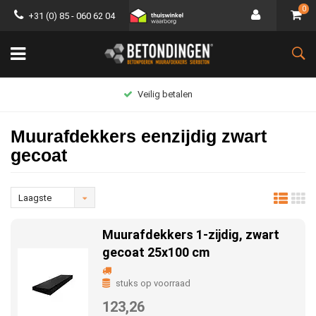
0
+31 (0) 85 - 060 62 04
Veilig betalen
Gr
Muurafdekkers eenzijdig zwart
gecoat
Laagste
prijs
Muurafdekkers 1-zijdig, zwart
gecoat 25x100 cm
stuks op voorraad
123,26