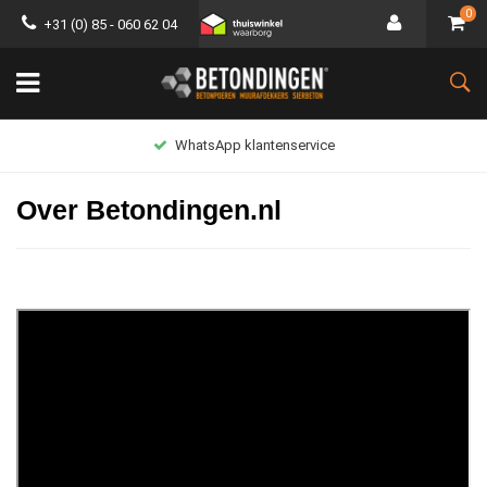
0
+31 (0) 85 - 060 62 04
Lage verzendkosten
Over Betondingen.nl