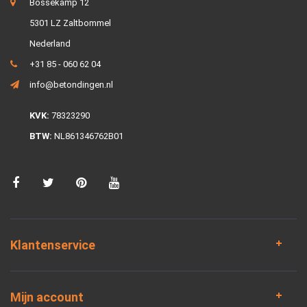
Bossekamp 12
5301 LZ Zaltbommel
Nederland
+31 85 - 060 62 04
info@betondingen.nl
KVK:
78323290
BTW:
NL861346762B01
Klantenservice
Mijn account