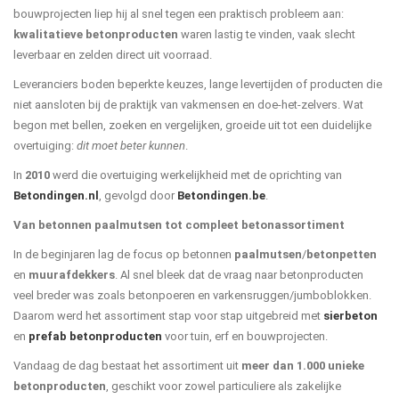
bouwprojecten liep hij al snel tegen een praktisch probleem aan:
kwalitatieve betonproducten
waren lastig te vinden, vaak slecht
leverbaar en zelden direct uit voorraad.
Leveranciers boden beperkte keuzes, lange levertijden of producten die
niet aansloten bij de praktijk van vakmensen en doe-het-zelvers. Wat
begon met bellen, zoeken en vergelijken, groeide uit tot een duidelijke
overtuiging:
dit moet beter kunnen
.
In
2010
werd die overtuiging werkelijkheid met de oprichting van
Betondingen.nl
, gevolgd door
Betondingen.be
.
Van betonnen paalmutsen tot compleet betonassortiment
In de beginjaren lag de focus op betonnen
paalmutsen
/
betonpetten
en
muurafdekkers
. Al snel bleek dat de vraag naar betonproducten
veel breder was zoals betonpoeren en varkensruggen/jumboblokken.
Daarom werd het assortiment stap voor stap uitgebreid met
sierbeton
en
prefab betonproducten
voor tuin, erf en bouwprojecten.
Vandaag de dag bestaat het assortiment uit
meer dan 1.000 unieke
betonproducten
, geschikt voor zowel particuliere als zakelijke