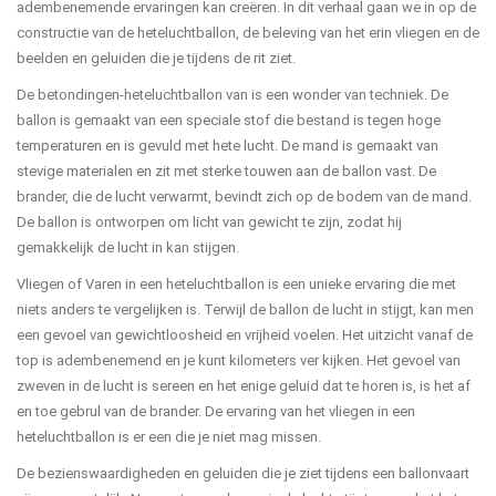
adembenemende ervaringen kan creëren. In dit verhaal gaan we in op de
constructie van de heteluchtballon, de beleving van het erin vliegen en de
beelden en geluiden die je tijdens de rit ziet.
De betondingen-heteluchtballon van is een wonder van techniek. De
ballon is gemaakt van een speciale stof die bestand is tegen hoge
temperaturen en is gevuld met hete lucht. De mand is gemaakt van
stevige materialen en zit met sterke touwen aan de ballon vast. De
brander, die de lucht verwarmt, bevindt zich op de bodem van de mand.
De ballon is ontworpen om licht van gewicht te zijn, zodat hij
gemakkelijk de lucht in kan stijgen.
Vliegen of Varen in een heteluchtballon is een unieke ervaring die met
niets anders te vergelijken is. Terwijl de ballon de lucht in stijgt, kan men
een gevoel van gewichtloosheid en vrijheid voelen. Het uitzicht vanaf de
top is adembenemend en je kunt kilometers ver kijken. Het gevoel van
zweven in de lucht is sereen en het enige geluid dat te horen is, is het af
en toe gebrul van de brander. De ervaring van het vliegen in een
heteluchtballon is er een die je niet mag missen.
De bezienswaardigheden en geluiden die je ziet tijdens een ballonvaart