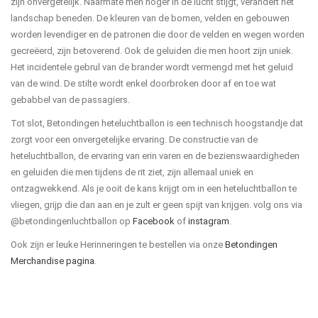
zijn onvergetelijk. Naarmate men hoger in de lucht stijgt, verandert het
landschap beneden. De kleuren van de bomen, velden en gebouwen
worden levendiger en de patronen die door de velden en wegen worden
gecreëerd, zijn betoverend. Ook de geluiden die men hoort zijn uniek.
Het incidentele gebrul van de brander wordt vermengd met het geluid
van de wind. De stilte wordt enkel doorbroken door af en toe wat
gebabbel van de passagiers.
Tot slot, Betondingen heteluchtballon is een technisch hoogstandje dat
zorgt voor een onvergetelijke ervaring. De constructie van de
heteluchtballon, de ervaring van erin varen en de bezienswaardigheden
en geluiden die men tijdens de rit ziet, zijn allemaal uniek en
ontzagwekkend. Als je ooit de kans krijgt om in een heteluchtballon te
vliegen, grijp die dan aan en je zult er geen spijt van krijgen. volg ons via
@betondingenluchtballon op
Facebook
of
instagram
.
Ook zijn er leuke Herinneringen te bestellen via onze
Betondingen
Merchandise pagina
.