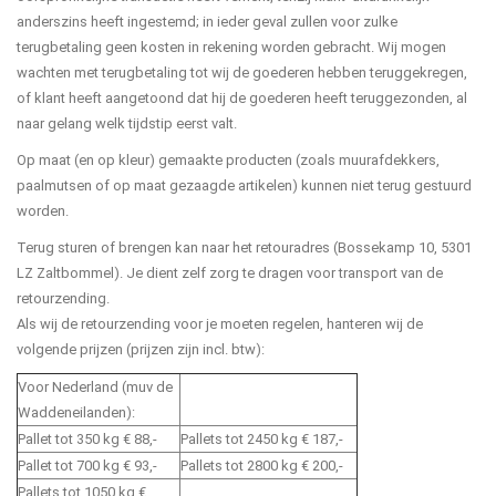
anderszins heeft ingestemd; in ieder geval zullen voor zulke
terugbetaling geen kosten in rekening worden gebracht. Wij mogen
wachten met terugbetaling tot wij de goederen hebben teruggekregen,
of klant heeft aangetoond dat hij de goederen heeft teruggezonden, al
naar gelang welk tijdstip eerst valt.
Op maat (en op kleur) gemaakte producten (zoals muurafdekkers,
paalmutsen of op maat gezaagde artikelen) kunnen niet terug gestuurd
worden.
Terug sturen of brengen kan naar het retouradres (Bossekamp 10, 5301
LZ Zaltbommel). Je dient zelf zorg te dragen voor transport van de
retourzending.
Als wij de retourzending voor je moeten regelen, hanteren wij de
volgende prijzen (prijzen zijn incl. btw):
Voor Nederland (muv de
Waddeneilanden):
Pallet tot 350 kg € 88,-
Pallets tot 2450 kg € 187,-
Pallet tot 700 kg € 93,-
Pallets tot 2800 kg € 200,-
Pallets tot 1050 kg €