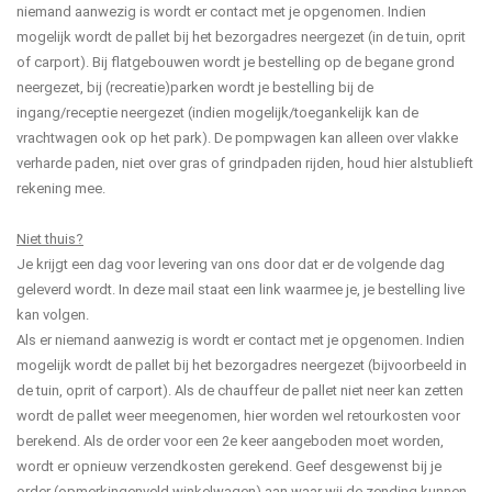
niemand aanwezig is wordt er contact met je opgenomen. Indien
mogelijk wordt de pallet bij het bezorgadres neergezet (in de tuin, oprit
of carport). Bij flatgebouwen wordt je bestelling op de begane grond
neergezet, bij (recreatie)parken wordt je bestelling bij de
ingang/receptie neergezet (indien mogelijk/toegankelijk kan de
vrachtwagen ook op het park). De pompwagen kan alleen over vlakke
verharde paden, niet over gras of grindpaden rijden, houd hier alstublieft
rekening mee.
Niet thuis?
Je krijgt een dag voor levering van ons door dat er de volgende dag
geleverd wordt. In deze mail staat een link waarmee je, je bestelling live
kan volgen.
Als er niemand aanwezig is wordt er contact met je opgenomen. Indien
mogelijk wordt de pallet bij het bezorgadres neergezet (bijvoorbeeld in
de tuin, oprit of carport). Als de chauffeur de pallet niet neer kan zetten
wordt de pallet weer meegenomen, hier worden wel retourkosten voor
berekend. Als de order voor een 2e keer aangeboden moet worden,
wordt er opnieuw verzendkosten gerekend. Geef desgewenst bij je
order (opmerkingenveld winkelwagen) aan waar wij de zending kunnen