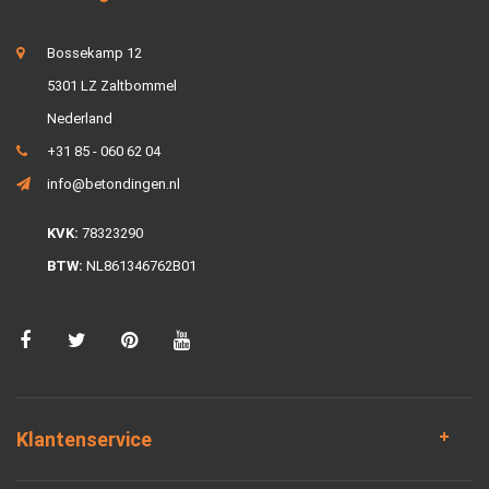
Bossekamp 12
5301 LZ Zaltbommel
Nederland
+31 85 - 060 62 04
info@betondingen.nl
KVK:
78323290
BTW:
NL861346762B01
Klantenservice