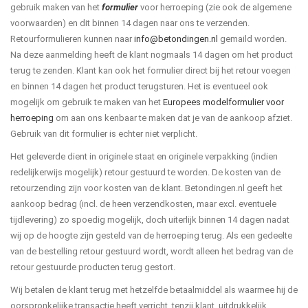
gebruik maken van het
formulier
voor herroeping (zie ook de algemene
voorwaarden) en dit binnen 14 dagen naar ons te verzenden.
Retourformulieren kunnen naar
info@betondingen.nl
gemaild worden.
Na deze aanmelding heeft de klant nogmaals 14 dagen om het product
terug te zenden. Klant kan ook het formulier direct bij het retour voegen
en binnen 14 dagen het product terugsturen. Het is eventueel ook
mogelijk om gebruik te maken van het
Europees modelformulier voor
herroeping
om aan ons kenbaar te maken dat je van de aankoop afziet.
Gebruik van dit formulier is echter niet verplicht.
Het geleverde dient in originele staat en originele verpakking (indien
redelijkerwijs mogelijk) retour gestuurd te worden. De kosten van de
retourzending zijn voor kosten van de klant. Betondingen.nl geeft het
aankoop bedrag (incl. de heen verzendkosten, maar excl. eventuele
tijdlevering) zo spoedig mogelijk, doch uiterlijk binnen 14 dagen nadat
wij op de hoogte zijn gesteld van de herroeping terug. Als een gedeelte
van de bestelling retour gestuurd wordt, wordt alleen het bedrag van de
retour gestuurde producten terug gestort.
Wij betalen de klant terug met hetzelfde betaalmiddel als waarmee hij de
oorspronkelijke transactie heeft verricht, tenzij klant uitdrukkelijk