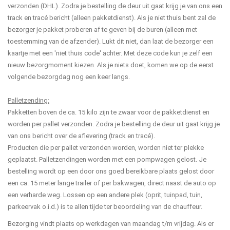
verzonden (DHL). Zodra je bestelling de deur uit gaat krijg je van ons een
track en tracé bericht (alleen pakketdienst). Als je niet thuis bent zal de
bezorger je pakket proberen af te geven bij de buren (alleen met
toestemming van de afzender). Lukt dit niet, dan laat de bezorger een
kaartje met een 'niet thuis code' achter. Met deze code kun je zelf een
nieuw bezorgmoment kiezen. Als je niets doet, komen we op de eerst
volgende bezorgdag nog een keer langs.
Palletzending:
Pakketten boven de ca. 15 kilo zijn te zwaar voor de pakketdienst en
worden per pallet verzonden. Zodra je bestelling de deur uit gaat krijg je
van ons bericht over de aflevering (track en tracé).
Producten die per pallet verzonden worden, worden niet ter plekke
geplaatst. Palletzendingen worden met een pompwagen gelost. Je
bestelling wordt op een door ons goed bereikbare plaats gelost door
een ca. 15 meter lange trailer of per bakwagen, direct naast de auto op
een verharde weg. Lossen op een andere plek (oprit, tuinpad, tuin,
parkeervak o.i.d.) is te allen tijde ter beoordeling van de chauffeur.
Bezorging vindt plaats op werkdagen van maandag t/m vrijdag. Als er