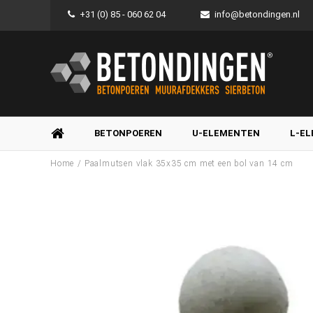
+31 (0) 85 - 060 62 04
info@betondingen.nl
BETONPOEREN
U-ELEMENTEN
L-E
/
Home
Paalmutsen vlak 35x35 cm met een bol van 14 cm