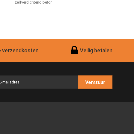
zelfverdichtend beton
 verzendkosten
Veilig betalen
Verstuur