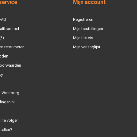
service
Mijn account
 FAQ
Registreren
Zaltbommel
Mijn bestellingen
(*)
Mijn tickets
n retourneren
Mijn verlanglijst
oden
oorwaarden
cy
l Waarborg
ingen.nl
line volgen
tellen?