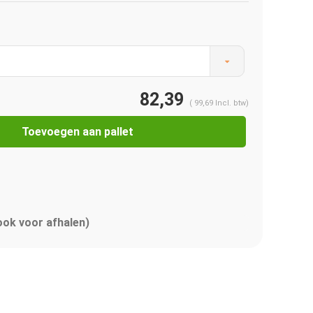
82,39
(
99,69
Incl. btw)
Toevoegen aan pallet
 ook voor afhalen)
Afbeelding vergroten