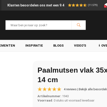
Klanten beoordelen ons met een 9.4
(11.579)
LEMENTEN
INSPIRATIE
BLOGS
VIDEO'S
OV
Paalmutsen vlak 35
14 cm
4 reviews | Bekijk alle beoordel
Artikelnummer:
1943
Voorraad:
0 stuks uit voorraad leverbaar