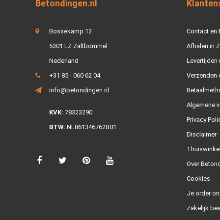
Betondingen.nl
Klanten
Bossekamp 12
Contact en
5301 LZ Zaltbommel
Afhalen in 
Nederland
Levertijden 
+31 85 - 060 62 04
Verzenden e
info@betondingen.nl
Betaalmeth
Algemene v
KVK:
78323290
Privacy Poli
BTW:
NL861346762B01
Disclaimer
Thuiswinke
Over Betond
Cookies
Je order on
Zakelijk bes