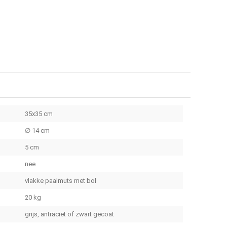
35x35 cm
∅ 14 cm
5 cm
nee
vlakke paalmuts met bol
20 kg
grijs, antraciet of zwart gecoat