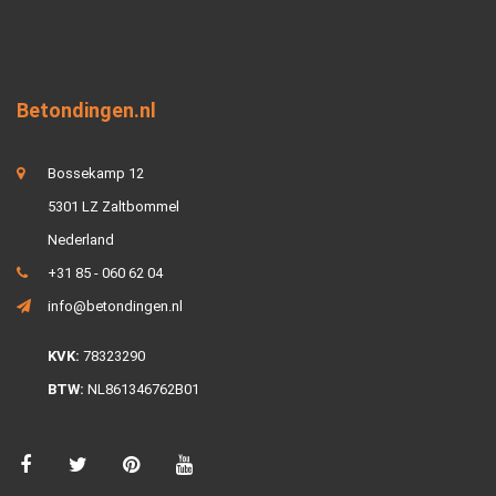
Betondingen.nl
Bossekamp 12
5301 LZ Zaltbommel
Nederland
+31 85 - 060 62 04
info@betondingen.nl
KVK:
78323290
BTW:
NL861346762B01