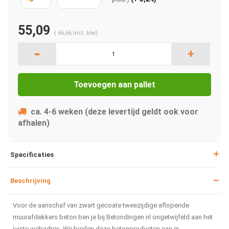
55,09
(
66,66
Incl. btw)
-
+
Toevoegen aan pallet
ca. 4-6 weken (deze levertijd geldt ook voor
afhalen)
Specificaties
Beschrijving
Voor de aanschaf van zwart gecoate tweezijdige aflopende
muurafdekkers beton ben je bij Betondingen.nl ongetwijfeld aan het
juiste webadres. Wij bieden deze betonproducten aan in