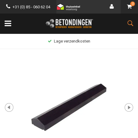
0
+31 (0) 85 - 060 62 04
Lage verzendkosten