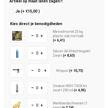
Artikel op maat laten zagen?:
Ja (+ €15,00 )
Kies direct je benodigdheden
Metselmortel 25 kg
-
+
plastic zak met kalk
(+ 6,41)
-
Silicon-All Afdichtingskit
+
Zwart
(+ 8,63)
-
+
Kitspuit
(+ 10,73)
-
Zwaluw HIGH-TACK kit
+
zwart 290 ml
(+ 4,95)
-
Werkhandschoenen (1
+
paar)
(+ 3,24)