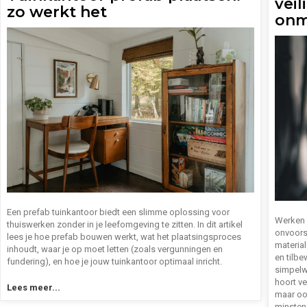
vei
zo werkt het
onm
Een prefab tuinkantoor biedt een slimme oplossing voor
Werken 
thuiswerken zonder in je leefomgeving te zitten. In dit artikel
onvoors
lees je hoe prefab bouwen werkt, wat het plaatsingsproces
material
inhoudt, waar je op moet letten (zoals vergunningen en
en tilb
fundering), en hoe je jouw tuinkantoor optimaal inricht.
simpelwe
hoort ve
Lees meer...
maar ook
minstens