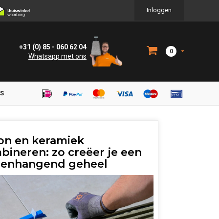
Inloggen
+31 (0) 85 - 060 62 04
0
Whatsapp met ons
NS
on en keramiek
bineren: zo creëer je een
enhangend geheel