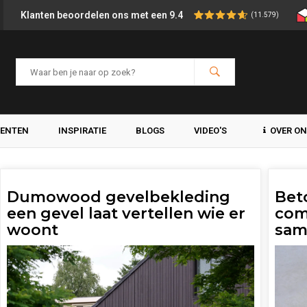
Klanten beoordelen ons met een 9.4
(11.579)
MENTEN
INSPIRATIE
BLOGS
VIDEO'S
OVER O
Dumowood gevelbekleding
Bet
een gevel laat vertellen wie er
com
woont
sam