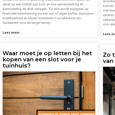
woonkam
uitval op een bedrijf aan bod, en hoe samenwerking en
kunnen.
kennisdeling de druk verlagen. Tot slot wordt ingegaan op
met weer
financiële bescherming via een aov of eigen buffer, duurzame
ruimtes
inzetbaarheid en blijven investeren in je vakkennis als
opbergo
fundament voor de lange termijn.
voor een
Lees meer...
Lees me
Waar moet je op letten bij het
Zo t
kopen van een slot voor je
van
tuinhuis?