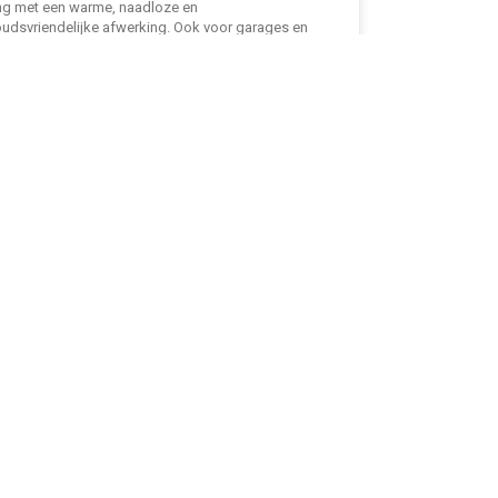
ling met een warme, naadloze en
udsvriendelijke afwerking. Ook voor garages en
atsen is een coatingvloer een duurzame oplossing die
t tegen stof, vuil en zware belasting. Zo ontstaat één
ussen binnen en buiten, met de juiste materialen op de
ek.
er...
toel die je niet meer uit