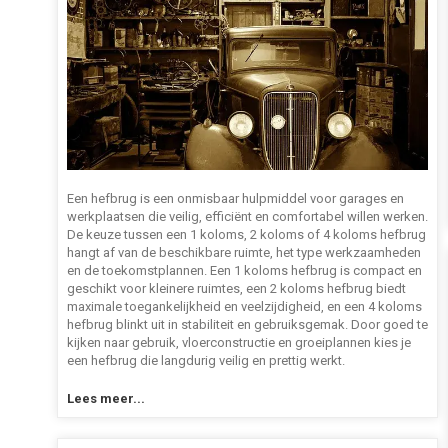
Een hefbrug is een onmisbaar hulpmiddel voor garages en
werkplaatsen die veilig, efficiënt en comfortabel willen werken.
De keuze tussen een 1 koloms, 2 koloms of 4 koloms hefbrug
hangt af van de beschikbare ruimte, het type werkzaamheden
en de toekomstplannen. Een 1 koloms hefbrug is compact en
geschikt voor kleinere ruimtes, een 2 koloms hefbrug biedt
maximale toegankelijkheid en veelzijdigheid, en een 4 koloms
hefbrug blinkt uit in stabiliteit en gebruiksgemak. Door goed te
kijken naar gebruik, vloerconstructie en groeiplannen kies je
een hefbrug die langdurig veilig en prettig werkt.
Lees meer...