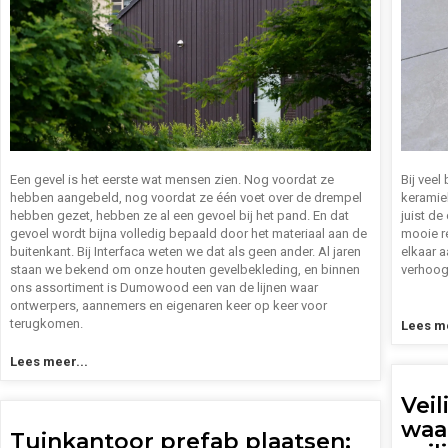
Een gevel is het eerste wat mensen zien. Nog voordat ze
Bij vee
hebben aangebeld, nog voordat ze één voet over de drempel
keramie
hebben gezet, hebben ze al een gevoel bij het pand. En dat
juist de
gevoel wordt bijna volledig bepaald door het materiaal aan de
mooie r
buitenkant. Bij Interfaca weten we dat als geen ander. Al jaren
elkaar 
staan we bekend om onze houten gevelbekleding, en binnen
verhoog
ons assortiment is Dumowood een van de lijnen waar
ontwerpers, aannemers en eigenaren keer op keer voor
terugkomen.
Lees me
Lees meer...
Vei
waa
Tuinkantoor prefab plaatsen: