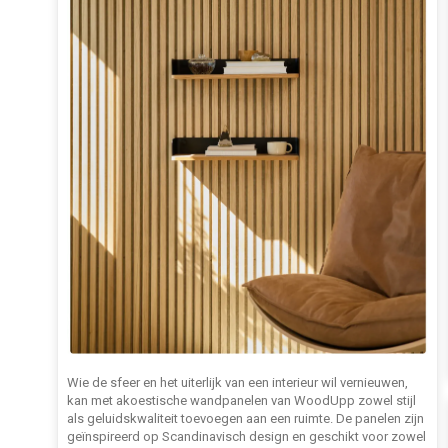
Wie de sfeer en het uiterlijk van een interieur wil vernieuwen,
kan met akoestische wandpanelen van WoodUpp zowel stijl
als geluidskwaliteit toevoegen aan een ruimte. De panelen zijn
geïnspireerd op Scandinavisch design en geschikt voor zowel