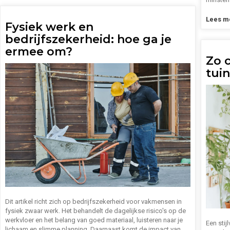
Lees me
Fysiek werk en
bedrijfszekerheid: hoe ga je
ermee om?
Zo c
tuin
Dit artikel richt zich op bedrijfszekerheid voor vakmensen in
fysiek zwaar werk. Het behandelt de dagelijkse risico's op de
werkvloer en het belang van goed materiaal, luisteren naar je
Een stijl
lichaam en slimme planning. Daarnaast komt de impact van