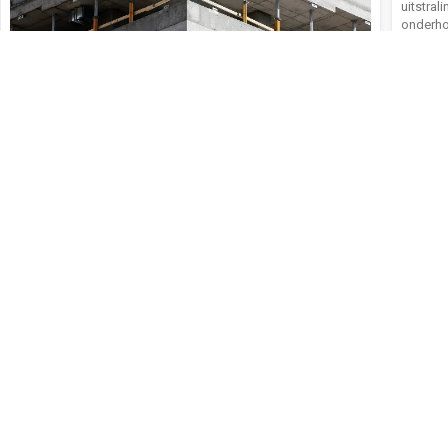
uitstra
onderho
werkpla
bescherm
geheel t
juiste pl
Lees me
Beton speelt een steeds grotere rol in moderne, duurzame
woningen. Het materiaal biedt niet alleen een sterke en
De s
onderhoudsarme basis voor terrassen en vloeren, maar draagt
wilt
ook bij aan comfort en energiezuinigheid. In combinatie met
toepassingen zoals vloerverwarming en waterdoorlatende
oplossingen vormt beton de verbindende schakel tussen stijl,
duurzaamheid en wooncomfort, zowel binnen als buiten.
Lees meer...