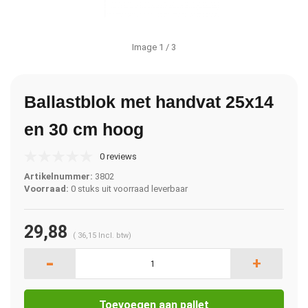
Image
1
/ 3
Ballastblok met handvat 25x14
en 30 cm hoog
0 reviews
Artikelnummer:
3802
Voorraad:
0 stuks uit voorraad leverbaar
29,88
(
36,15
Incl. btw)
-
+
Toevoegen aan pallet