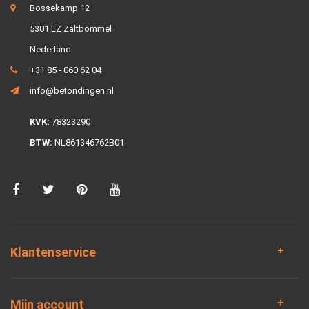
Bossekamp 12
5301 LZ Zaltbommel
Nederland
+31 85 - 060 62 04
info@betondingen.nl
KVK:
78323290
BTW:
NL861346762B01
Klantenservice
Mijn account