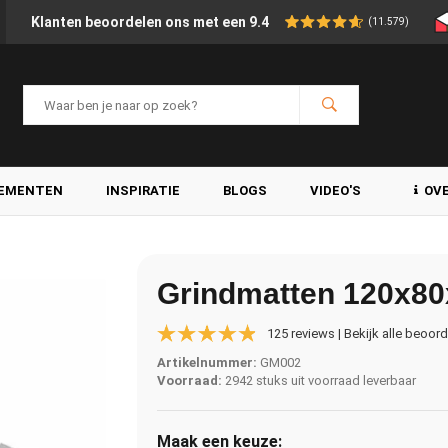
Klanten beoordelen ons met een 9.4
(11.579)
LEMENTEN
INSPIRATIE
BLOGS
VIDEO'S
OV
Grindmatten 120x80
125 reviews | Bekijk alle beoor
Artikelnummer:
GM002
Voorraad:
2942 stuks uit voorraad leverbaar
Maak een keuze: