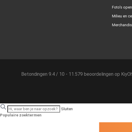
Foto's ope
Milieu en ce
Merchandis
Betondingen
9.4
/
10
-
11.579
beoordelingen op
KiyO
Sluiten
Populaire zoektermen