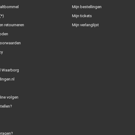
Zaltbommel
Mijn bestellingen
(*)
Mijn tickets
n retourneren
Mijn verlanglijst
oden
oorwaarden
cy
l Waarborg
ingen.nl
line volgen
tellen?
vragen?