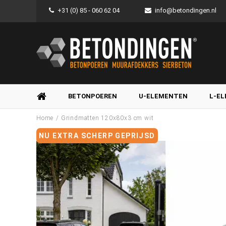
+31 (0) 85 - 060 62 04
info@betondingen.nl
BETONPOEREN
U-ELEMENTEN
L-E
/
Home
Grindmatten 120x80x3 cm wit
NU EXTRA SCHERP GEPRIJSD