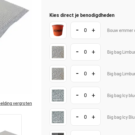
Kies direct je benodigdheden
-
+
Bouw emmer o
-
+
Big bag Limbu
-
+
Big bag Limbu
-
+
Big bag Icy bl
elding vergroten
-
+
Big bag Icy Bl