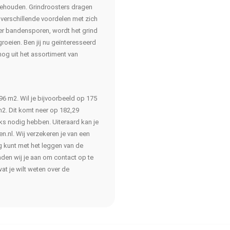
 behouden. Grindroosters dragen
 verschillende voordelen met zich
er bandensporen, wordt het grind
roeien. Ben jij nu geïnteresseerd
og uit het assortiment van
96 m2. Wil je bijvoorbeeld op 175
2. Dit komt neer op 182,29
tuks nodig hebben. Uiteraard kan je
.nl. Wij verzekeren je van een
g kunt met het leggen van de
den wij je aan om contact op te
at je wilt weten over de