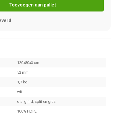
Toevoegen aan pallet
everd
120x80x3 cm
52 mm
1,7 kg
wit
o.a. grind, split en gras
100% HDPE