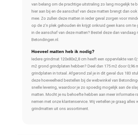
van belang om de prachtige uitstraling zo lang mogelijk te
hier aan bij en de aanschaf van deze matten brengt dan ook
mee. Zo zullen deze matten in ieder geval zorgen voor mind
op de z’n plek gehouden én krijgt onkruid geen kans om te g
in de aanschaf van deze matten? Bestel deze dan vandaag n
Betondingen.nl.
Hoeveel matten heb ik nodig?
Iedere grindmat 120x80x2,8 cm heeft een oppervlakte van 0,
m2 grond grindplaten hebben? Deel dan 175 m2 door 0,96 m
grindplaten in totaal. Afgerond zal je in dit geval dus 183 s
deze hoeveelheid bestellen bij de webwinkel van Betondingen
snelle levering, waardoor je zo spoedig mogelijk aan de sla
matten. Mocht je nu behoefte hebben aan meer informatie ra
nemen met onze klantenservice. Wij vertellen je graag alles w
grindmatten uit ons assortiment.