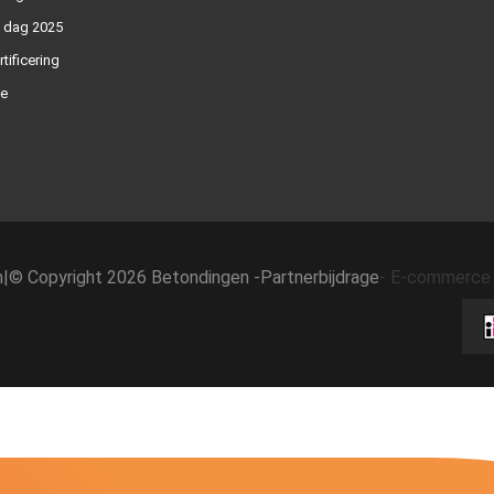
n dag 2025
rtificering
e
h
|
© Copyright 2026 Betondingen -
Partnerbijdrage
-
E-commerce 