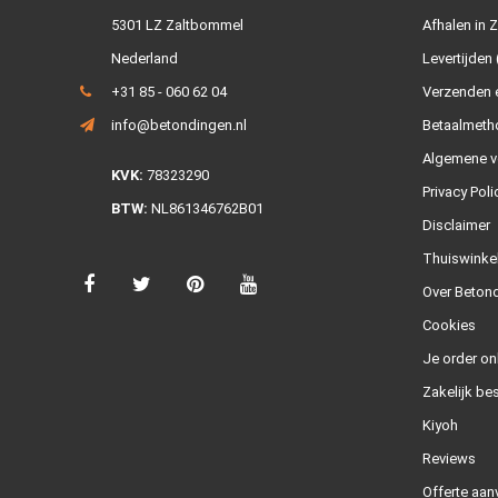
5301 LZ Zaltbommel
Afhalen in 
Nederland
Levertijden 
+31 85 - 060 62 04
Verzenden e
info@betondingen.nl
Betaalmeth
Algemene v
KVK:
78323290
Privacy Poli
BTW:
NL861346762B01
Disclaimer
Thuiswinke
Over Betond
Cookies
Je order on
Zakelijk bes
Kiyoh
Reviews
Offerte aan