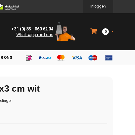
Inloggen
+31 (0) 85 - 060 62 04
0
Whatsapp met ons
ER ONS
x3 cm wit
delingen