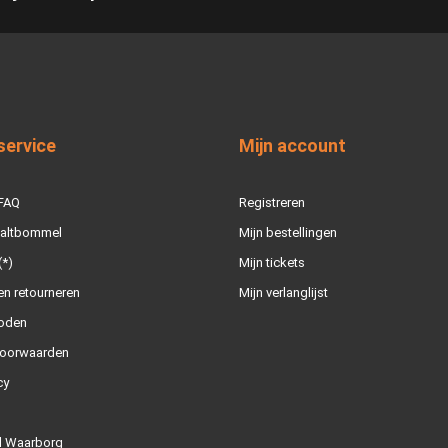
service
Mijn account
 FAQ
Registreren
Zaltbommel
Mijn bestellingen
(*)
Mijn tickets
n retourneren
Mijn verlanglijst
oden
oorwaarden
cy
l Waarborg