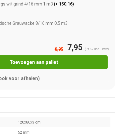
rgs wit grind 4/16 mm 1 m3
(+ 150,16)
itische Grauwacke 8/16 mm 0,5 m3
7,95
8,95
(
9,62
Incl. btw)
Toevoegen aan pallet
 ook voor afhalen)
120x80x3 cm
52 mm