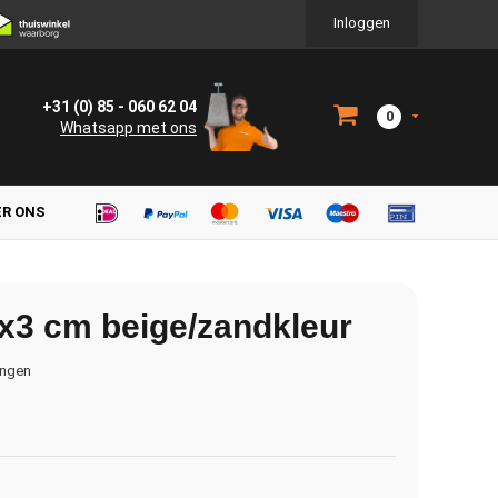
Inloggen
+31 (0) 85 - 060 62 04
0
Whatsapp met ons
ER ONS
x3 cm beige/zandkleur
ingen