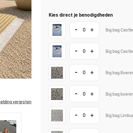
Kies direct je benodigdheden
-
+
Big bag Castl
-
+
Big bag Castl
-
+
Big bag Boere
-
+
Big bag boere
elding vergroten
-
+
Big bag Limbu