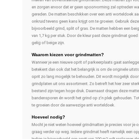
en zorgen ervoor dat er geen spoorvorming zal optreden wan
gereden. De matten beschikken over een anti worteldoek a
onkruid tevens geen kans krijgt om te groeien. Gebruik deze
bijvoorbeeld grind, split of gras. De matten hebben een beig
van 1,7 kg per stuk. Door de kleur past deze grindmat goed b
gelig of beige zijn.
Waarom kiezen voor grindmatten?
Wanneer je een nieuwe oprit of parkeerplaats gaat aanleggen 
betekent dan ook dat het belangrijk is om de originele uitst
oprit zo lang mogelijk te behouden. Dit wordt mogelijk doo
grindplaten uit ons assortiment. Zo betreft het hier zeer st
bestand zijn tegen hoge druk. Daarnaast dragen deze matten
bandensporen én wordt het grind op z’n plek gehouden. Tot
te groeien door de aanwezige anti worteldoek.
Hoeveel nodig?
Mocht je niet weten hoeveel grindmatten je precies voor je op
graag verder op weg. Iedere grindmat heeft namelijk een op
Indien je bijvoorbeeld een oprit van 100 m2 wilt realiseren d