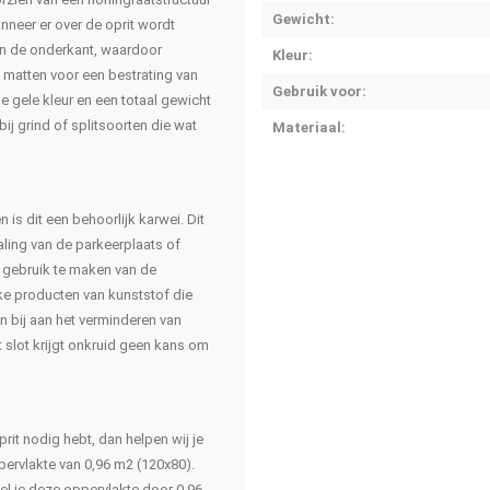
Gewicht:
neer er over de oprit wordt
an de onderkant, waardoor
Kleur:
 matten voor een bestrating van
Gebruik voor:
e gele kleur en een totaal gewicht
ij grind of splitsoorten die wat
Materiaal:
is dit een behoorlijk karwei. Dit
raling van de parkeerplaats of
r gebruik te maken van de
erke producten van kunststof die
 bij aan het verminderen van
 slot krijgt onkruid geen kans om
rit nodig hebt, dan helpen wij je
pervlakte van 0,96 m2 (120x80).
eel je deze oppervlakte door 0,96