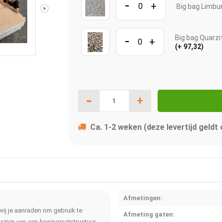
-
+
Big bag Limbu
-
Big bag Quarz
+
(+ 97,32)
-
+
Ca. 1-2 weken (deze levertijd geldt
Afmetingen:
 wij je aanraden om gebruik te
Afmeting gaten:
zien van een honingraatstructuur