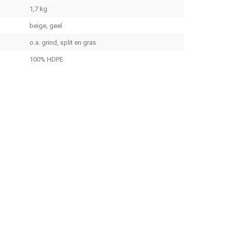
1,7 kg
beige, geel
o.a. grind, split en gras
100% HDPE