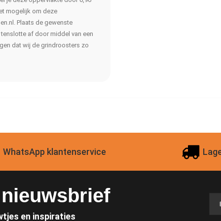
 het mogelijk om deze
gen.nl. Plaats de gewenste
 tenslotte af door middel van een
rgen dat wij de grindroosters zo
WhatsApp klantenservice
Lage
e nieuwsbrief
wtjes en inspiraties