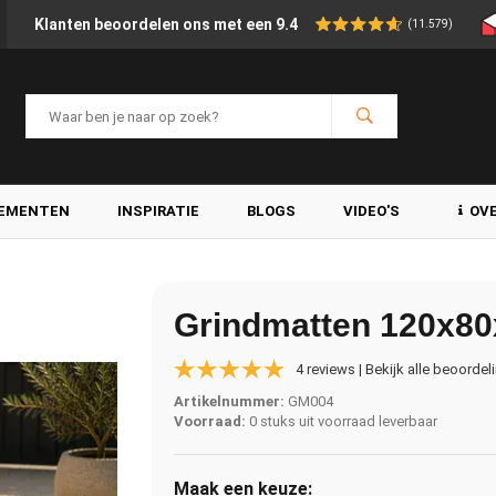
Klanten beoordelen ons met een 9.4
(11.579)
LEMENTEN
INSPIRATIE
BLOGS
VIDEO'S
OV
Grindmatten 120x80
4 reviews | Bekijk alle beoordel
Artikelnummer:
GM004
Voorraad:
0 stuks uit voorraad leverbaar
Maak een keuze: