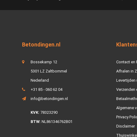
Betondingen.nl
Klanten
Bossekamp 12
Contact en
5301 LZ Zaltbommel
Afhalen in 
Nederland
Levertijden 
+31 85 - 060 62 04
Verzenden e
info@betondingen.nl
Betaalmeth
Algemene v
KVK:
78323290
Privacy Poli
BTW:
NL861346762B01
Disclaimer
Thuiswinke