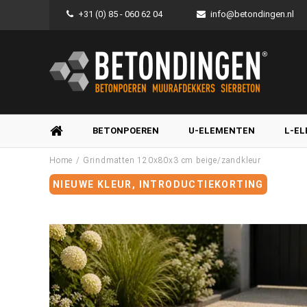
+31 (0) 85 - 060 62 04
info@betondingen.nl
BETONPOEREN
U-ELEMENTEN
L-E
/
Home
Grindmatten 120x80x3 cm beige/zandkleur
NIEUWE KLEUR, INTRODUCTIEKORTING