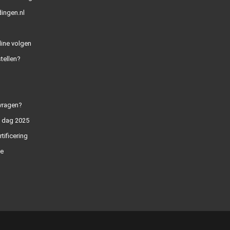
ingen.nl
line volgen
tellen?
vragen?
n dag 2025
rtificering
e