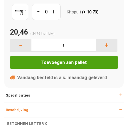
-
+
Kitspuit
(+ 10,73)
20,46
(
24,76
Incl. btw)
-
+
Toevoegen aan pallet
Vandaag besteld is a.s. maandag geleverd
Specificaties
Beschrijving
BETONNEN LETTER X