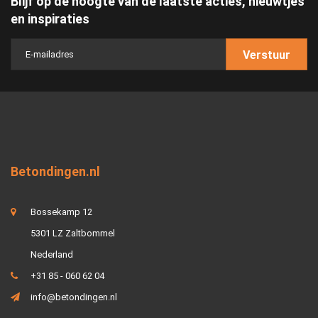
Blijf op de hoogte van de laatste acties, nieuwtjes
en inspiraties
Verstuur
Betondingen.nl
Bossekamp 12
5301 LZ Zaltbommel
Nederland
+31 85 - 060 62 04
info@betondingen.nl