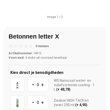
Image
1
/ 2
Betonnen letter X
0 reviews
Artikelnummer:
HB12
Voorraad:
4 stuks uit voorraad leverbaar
Kies direct je benodigdheden
WS Nanocoat water- en
-
+
vuilafstotende coating - 1
L
(+ 48,78)
-
Zwaluw HIGH-TACK kit
+
zwart 290 ml
(+ 4,95)