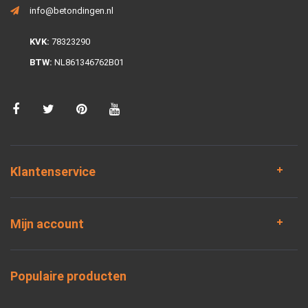
info@betondingen.nl
KVK:
78323290
BTW:
NL861346762B01
Klantenservice
Mijn account
Populaire producten