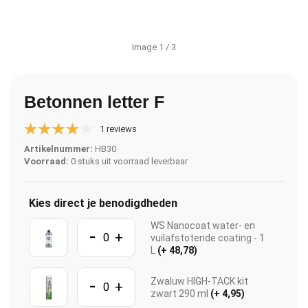
Image
1
/ 3
Betonnen letter F
1 reviews
Artikelnummer:
HB30
Voorraad:
0 stuks uit voorraad leverbaar
Kies direct je benodigdheden
WS Nanocoat water- en
-
+
vuilafstotende coating - 1
L
(+ 48,78)
-
Zwaluw HIGH-TACK kit
+
zwart 290 ml
(+ 4,95)