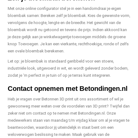
Met onze online configurator stel je in een handomdraai je eigen
bloembak samen: Bereken zelf je bloembak. Kies de gewenste vorm,
vervolgens de hoogte, lengte en de breedte. Het gewicht van de
bloembak wordt nu getoond en tevens de prijs. Indien akkoord kan
je deze gelijk aan je winkelwagentje toevoegen middels de groene
knop Toevoegen. Je kan een vierkante, rechthoekige, ronde of zelfs
een ovale bloembak berekenen.
Let op: je bloembak is standaard geribbeld voor een stoere,
industriële look, uitgevoerd in wit, en wordt geleverd zonder bodem,
zodat je ‘m perfect in je tuin of op je terras kunt integreren.
Contact opnemen met Betondingen.nl
Heb je vragen over Betonnen 3D print uit ons assortiment of wil je
gewoonweg meer weten over de voordelen van 3D print? Twijfel dan
zeker niet om contact op te nemen met Betondingen.nl. Onze
medewerkers staan van maandag t/m vrijdag klaar om al je vragen te
beantwoorden, waardoor jij uiteindelijk in staat bent om een
weloverwogen beslissing te maken. Maak gebruik van de