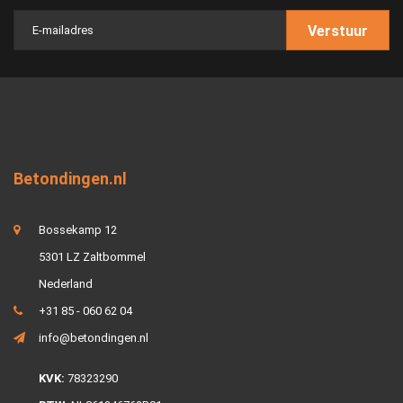
Verstuur
Betondingen.nl
Bossekamp 12
5301 LZ Zaltbommel
Nederland
+31 85 - 060 62 04
info@betondingen.nl
KVK:
78323290