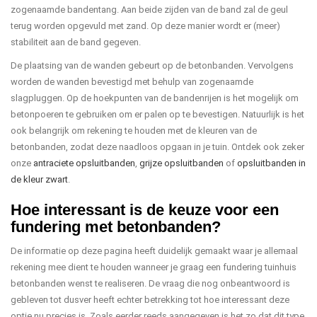
zogenaamde bandentang. Aan beide zijden van de band zal de geul
terug worden opgevuld met zand. Op deze manier wordt er (meer)
stabiliteit aan de band gegeven.
De plaatsing van de wanden gebeurt op de betonbanden. Vervolgens
worden de wanden bevestigd met behulp van zogenaamde
slagpluggen. Op de hoekpunten van de bandenrijen is het mogelijk om
betonpoeren te gebruiken om er palen op te bevestigen. Natuurlijk is het
ook belangrijk om rekening te houden met de kleuren van de
betonbanden, zodat deze naadloos opgaan in je tuin. Ontdek ook zeker
onze
antraciete opsluitbanden
,
grijze opsluitbanden
of
opsluitbanden in
de kleur zwart
.
Hoe interessant is de keuze voor een
fundering met betonbanden?
De informatie op deze pagina heeft duidelijk gemaakt waar je allemaal
rekening mee dient te houden wanneer je graag een fundering tuinhuis
betonbanden wenst te realiseren. De vraag die nog onbeantwoord is
gebleven tot dusver heeft echter betrekking tot hoe interessant deze
optie nu precies is. Zoals eerder reeds aangegeven is het zo dat dit type