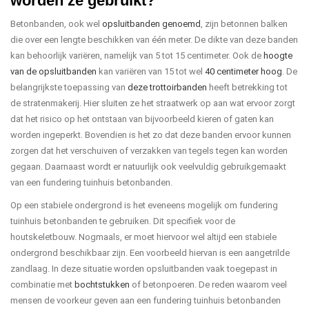
worden ze gebruikt?
Betonbanden, ook wel
opsluitbanden genoemd
, zijn betonnen balken
die over een lengte beschikken van één meter. De dikte van deze banden
kan behoorlijk variëren, namelijk van 5 tot 15 centimeter. Ook de
hoogte
van de opsluitbanden
kan variëren van 15 tot wel
40 centimeter hoog
. De
belangrijkste toepassing van
deze trottoirbanden
heeft betrekking tot
de stratenmakerij. Hier sluiten ze het straatwerk op aan wat ervoor zorgt
dat het risico op het ontstaan van bijvoorbeeld kieren of gaten kan
worden ingeperkt. Bovendien is het zo dat deze banden ervoor kunnen
zorgen dat het verschuiven of verzakken van tegels tegen kan worden
gegaan. Daarnaast wordt er natuurlijk ook veelvuldig gebruikgemaakt
van een fundering tuinhuis betonbanden.
Op een stabiele ondergrond is het eveneens mogelijk om fundering
tuinhuis betonbanden te gebruiken. Dit specifiek voor de
houtskeletbouw. Nogmaals, er moet hiervoor wel altijd een stabiele
ondergrond beschikbaar zijn. Een voorbeeld hiervan is een aangetrilde
zandlaag. In deze situatie worden opsluitbanden vaak toegepast in
combinatie met
bochtstukken
of betonpoeren. De reden waarom veel
mensen de voorkeur geven aan een fundering tuinhuis betonbanden