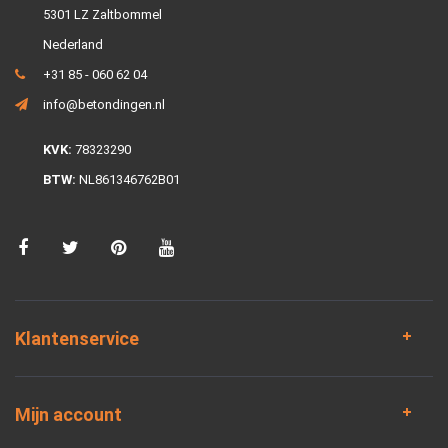
5301 LZ Zaltbommel
Nederland
+31 85 - 060 62 04
info@betondingen.nl
KVK:
78323290
BTW:
NL861346762B01
Klantenservice
Mijn account