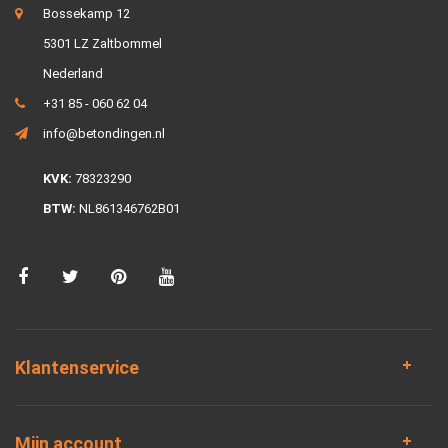
Bossekamp 12
5301 LZ Zaltbommel
Nederland
+31 85 - 060 62 04
info@betondingen.nl
KVK:
78323290
BTW:
NL861346762B01
Klantenservice
Mijn account