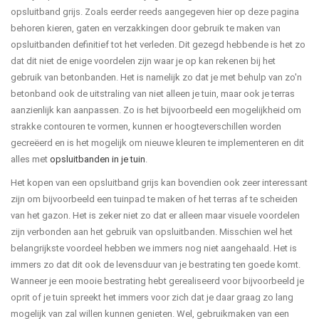
opsluitband grijs. Zoals eerder reeds aangegeven hier op deze pagina
behoren kieren, gaten en verzakkingen door gebruik te maken van
opsluitbanden definitief tot het verleden. Dit gezegd hebbende is het zo
dat dit niet de enige voordelen zijn waar je op kan rekenen bij het
gebruik van betonbanden. Het is namelijk zo dat je met behulp van zo'n
betonband ook de uitstraling van niet alleen je tuin, maar ook je terras
aanzienlijk kan aanpassen. Zo is het bijvoorbeeld een mogelijkheid om
strakke contouren te vormen, kunnen er hoogteverschillen worden
gecreëerd en is het mogelijk om nieuwe kleuren te implementeren en dit
alles met
opsluitbanden in je tuin
.
Het kopen van een opsluitband grijs kan bovendien ook zeer interessant
zijn om bijvoorbeeld een tuinpad te maken of het terras af te scheiden
van het gazon. Het is zeker niet zo dat er alleen maar visuele voordelen
zijn verbonden aan het gebruik van opsluitbanden. Misschien wel het
belangrijkste voordeel hebben we immers nog niet aangehaald. Het is
immers zo dat dit ook de levensduur van je bestrating ten goede komt.
Wanneer je een mooie bestrating hebt gerealiseerd voor bijvoorbeeld je
oprit of je tuin spreekt het immers voor zich dat je daar graag zo lang
mogelijk van zal willen kunnen genieten. Wel, gebruikmaken van een