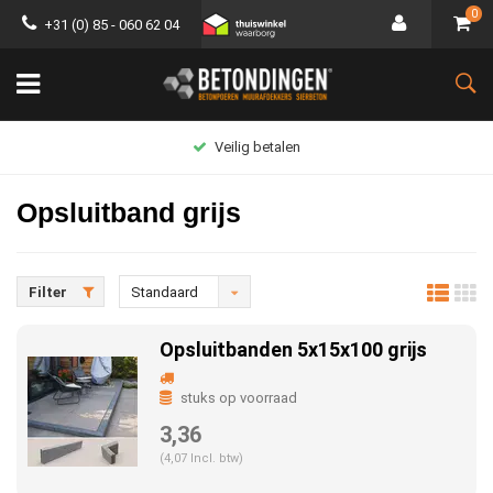
0
+31 (0) 85 - 060 62 04
Groot assortiment
Opsluitband grijs
Filter
Standaard
Opsluitbanden 5x15x100 grijs
stuks op voorraad
3,36
(4,07 Incl. btw)