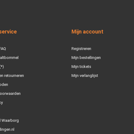
service
Mijn account
 FAQ
Registreren
Zaltbommel
Mijn bestellingen
(*)
Mijn tickets
n retourneren
Mijn verlanglijst
oden
oorwaarden
cy
l Waarborg
ingen.nl