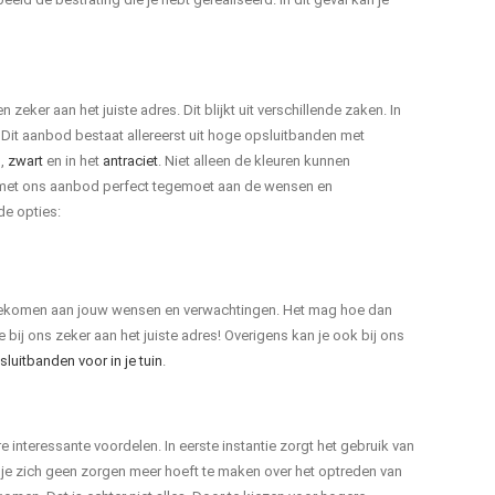
ker aan het juiste adres. Dit blijkt uit verschillende zaken. In
. Dit aanbod bestaat allereerst uit hoge opsluitbanden met
s
,
zwart
en in het
antraciet
. Niet alleen de kleuren kunnen
 met ons aanbod perfect tegemoet aan de wensen en
e opties:
gekomen aan jouw wensen en verwachtingen. Het mag hoe dan
bij ons zeker aan het juiste adres! Overigens kan je ook bij ons
luitbanden voor in je tuin
.
interessante voordelen. In eerste instantie zorgt het gebruik van
t je zich geen zorgen meer hoeft te maken over het optreden van