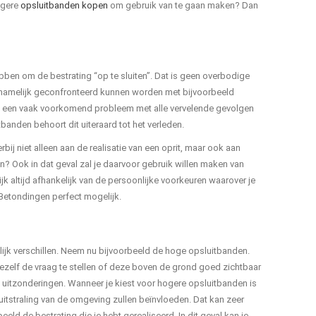
ogere
opsluitbanden kopen
om gebruik van te gaan maken? Dan
bben om de bestrating “op te sluiten”. Dat is geen overbodige
 namelijk geconfronteerd kunnen worden met bijvoorbeeld
jd een vaak voorkomend probleem met alle vervelende gevolgen
banden behoort dit uiteraard tot het verleden.
bij niet alleen aan de realisatie van een oprit, maar ook aan
n? Ook in dat geval zal je daarvoor gebruik willen maken van
tijk altijd afhankelijk van de persoonlijke voorkeuren waarover je
 Betondingen perfect mogelijk.
ijk verschillen. Neem nu bijvoorbeeld de hoge opsluitbanden.
jezelf de vraag te stellen of deze boven de grond goed zichtbaar
ok uitzonderingen. Wanneer je kiest voor hogere opsluitbanden is
itstraling van de omgeving zullen beïnvloeden. Dat kan zeer
d de bestrating die je hebt gerealiseerd. In dit geval kan je