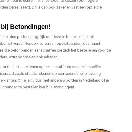
en. Dat is echter niet alles. Door te kiezen voor hogere
en gerealiseerd. Dit is dan ook zeker en vast een optie die
bij Betondingen!
 het dus perfect mogelijk om deze te bestellen hier bij
ken uit verschillende kleuren van opsluitbanden, daarnaast
es die betonbanden aanschaffen die zich het beste lenen voor de
ndere, extra voordelen ook rekenen.
oor dat je kan rekenen op een aantal interessante financiële
uiteraard zoals steeds rekenen op een razendsnelle levering.
e klanten. Of je je nu dus met andere woorden in Nederland of in
uitbanden te bestellen hier bij Betondingen!