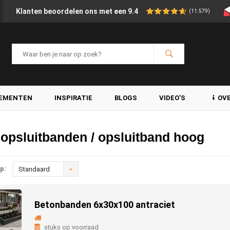
Klanten beoordelen ons met een 9.4
(11.579)
LEMENTEN
INSPIRATIE
BLOGS
VIDEO'S
OV
opsluitbanden / opsluitband hoog
p:
Standaard
Betonbanden 6x30x100 antraciet
stuks op voorraad