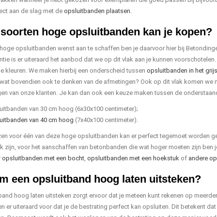
ect aan de slag met de
opsluitbanden plaatsen
.
soorten hoge opsluitbanden kan je kopen?
oge opsluitbanden wenst aan te schaffen ben je daarvoor hier bij Betondingen ze
antie is er uiteraard het aanbod dat we op dit vlak aan je kunnen voorschotelen
de kleuren. We maken hierbij een onderscheid tussen
opsluitbanden in het grij
, wat bovendien ook te denken van de afmetingen? Ook op dit vlak komen we
en van onze klanten. Je kan dan ook een keuze maken tussen de onderstaand
uitbanden van 30 cm hoog (6x30x100 centimeter);
uitbanden van 40 cm hoog
(7x40x100 centimeter).
zen voor één van deze hoge opsluitbanden kan er perfect tegemoet worden 
jk zijn, voor het aanschaffen van betonbanden die wat hoger moeten zijn ben je 
r
opsluitbanden met een bocht
,
opsluitbanden met een hoekstuk
of
andere ops
 een opsluitband hoog laten uitsteken?
band hoog laten uitsteken zorgt ervoor dat je meteen kunt rekenen op meerdere 
 er uiteraard voor dat je de bestrating perfect kan opsluiten. Dit betekent da