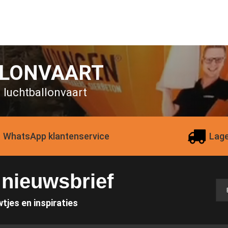
LLONVAART
n luchtballonvaart
WhatsApp klantenservice
Lage
e nieuwsbrief
wtjes en inspiraties