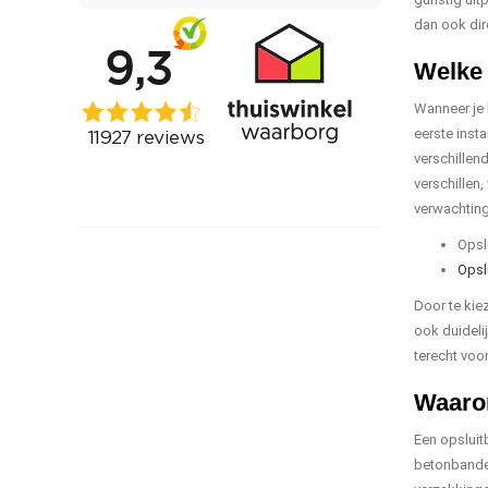
dan ook dir
Welke 
Wanneer je h
eerste inst
verschillen
verschillen
verwachting
Opsl
Opsl
Door te kie
ook duideli
terecht voo
Waarom
Een opsluit
betonbanden