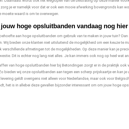
n. Daarnaast wordt ook het weglopen van de bestrating op deze manier voorkom
zorg je er namelijk voor dat er ook een mooie afwerking bovengronds kan word
 moeite waard is om te overwegen.
 jouw hoge opsluitbanden vandaag nog hier 
behoefte aan hoge opsluitbanden om gebruik van te maken in jouw tuin? Dan is
. Wij bieden onze klanten niet uitsluitend de mogelijkheid om een keuze te ma
 verschillende afmetingen tot de mogelijkheden. Op deze manier kan je preci
kwestie. Dit is echter nog lang niet alles. Je kan immers ook nog op heel wat a
ffen van hoge opsluitbanden hier bij Betondingen zorgt er in de praktijk ook v
Zo bieden wij onze opsluitbanden aan tegen een scherp prijskaartje en kan je 
 levering geldt overigens niet alleen voor Nederlandse, maar ook voor Belgisch
ndt, het is in allebei deze gevallen bijzonder interessant om om jouw hoge opsl