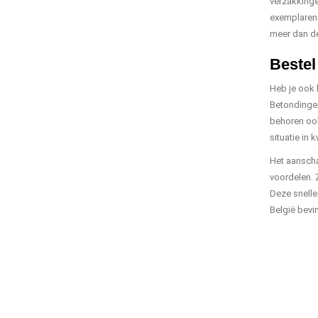
verzakkinge
exemplaren 
meer dan de
Bestel
Heb je ook 
Betondingen
behoren ook
situatie in 
Het aanscha
voordelen. 
Deze snelle
België bevi