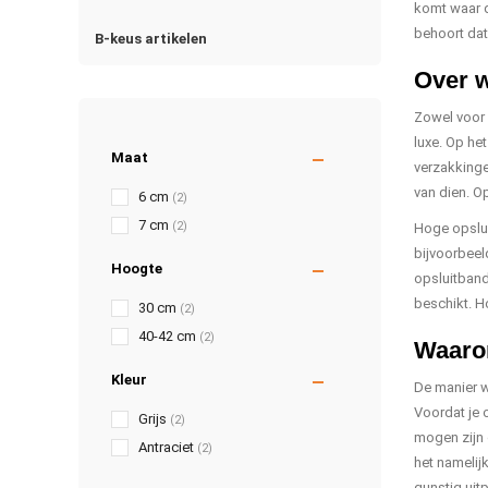
komt waar d
behoort dat
B-keus artikelen
Over w
Zowel voor 
luxe. Op he
Maat
verzakkinge
van dien. O
6 cm
(2)
7 cm
(2)
Hoge opsluit
bijvoorbeel
Hoogte
opsluitban
beschikt. H
30 cm
(2)
40-42 cm
(2)
Waarom
Kleur
De manier w
Voordat je 
Grijs
(2)
mogen zijn 
Antraciet
(2)
het namelij
gunstig uit