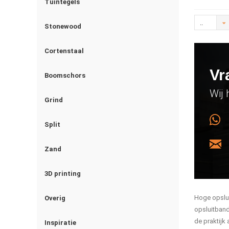
Tuintegels
..
Stonewood
Cortenstaal
Vr
Boomschors
Wij 
Grind
Split
Zand
3D printing
Hoge opslui
Overig
opsluitband
de praktijk
Inspiratie