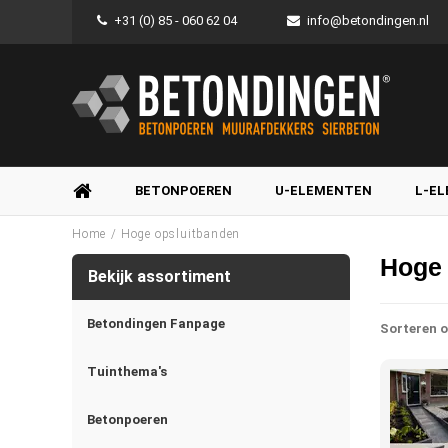
+31 (0) 85 - 060 62 04
info@betondingen.nl
BETONPOEREN
U-ELEMENTEN
L-E
/
Home
Hoge opsluitbanden
Hoge 
Bekijk assortiment
Betondingen Fanpage
Sorteren o
Tuinthema's
Betonpoeren