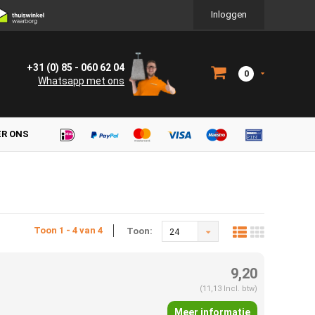
Inloggen
+31 (0) 85 - 060 62 04
0
Whatsapp met ons
ER ONS
Toon 1 - 4 van 4
Toon:
24
9,20
(11,13 Incl. btw)
Meer informatie