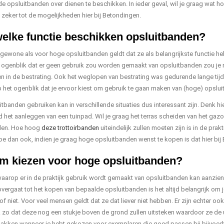
e opsluitbanden over dienen te beschikken. In ieder geval, wil je graag wat h
 zeker tot de mogelijkheden hier bij Betondingen.
elke functie beschikken opsluitbanden?
gewone als voor hoge opsluitbanden geldt dat ze als belangrijkste functie he
t ogenblik dat er geen gebruik zou worden gemaakt van opsluitbanden zou je
n in de bestrating. Ook het weglopen van bestrating was gedurende lange ti
p het ogenblik dat je ervoor kiest om gebruik te gaan maken van (hoge) opsluit
banden gebruiken kan in verschillende situaties dus interessant zijn. Denk hier
d het aanleggen van een tuinpad. Wil je graag het terras scheiden van het gazo
den. Hoe hoog
deze trottoirbanden
uiteindelijk zullen moeten zijn is in de prak
oe dan ook, indien je graag hoge opsluitbanden wenst te kopen is dat hier bij
 kiezen voor hoge opsluitbanden?
aarop er in de praktijk gebruik wordt gemaakt van opsluitbanden kan aanzienl
overgaat tot het kopen van bepaalde opsluitbanden is het altijd belangrijk om 
of niet. Voor veel mensen geldt dat ze dat liever niet hebben. Er zijn echter o
k zo dat deze nog een stukje boven de grond zullen uitsteken waardoor ze de u
pakken wanneer je hebt gekozen voor exemplaren die goed passen bij bijvoorbeel