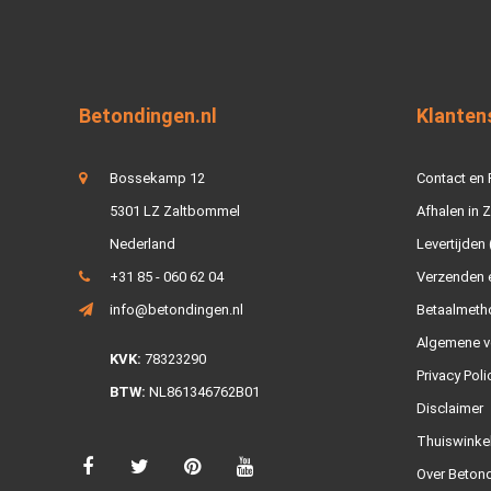
Betondingen.nl
Klanten
Bossekamp 12
Contact en
5301 LZ Zaltbommel
Afhalen in 
Nederland
Levertijden 
+31 85 - 060 62 04
Verzenden e
info@betondingen.nl
Betaalmeth
Algemene v
KVK:
78323290
Privacy Poli
BTW:
NL861346762B01
Disclaimer
Thuiswinke
Over Betond