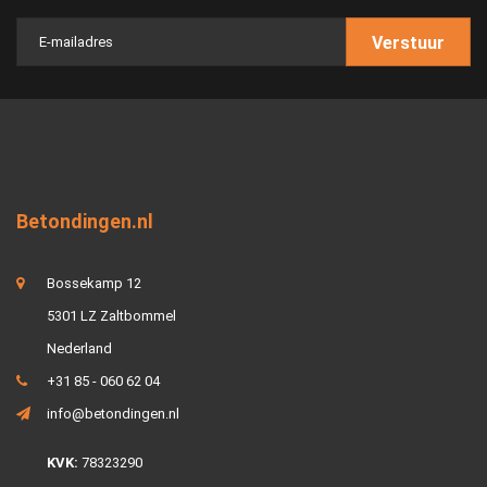
Verstuur
Betondingen.nl
Bossekamp 12
5301 LZ Zaltbommel
Nederland
+31 85 - 060 62 04
info@betondingen.nl
KVK:
78323290