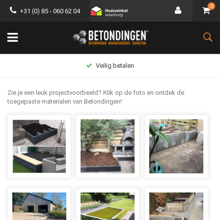
0
+31 (0) 85 - 060 62 04
Groot assortiment
Zie je een leuk projectvoorbeeld? Klik op de foto en ontdek de
toegepaste materialen van Betondingen!