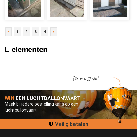
1
2
3
4
L-elementen
Dit kan jij zijn!
WIN
EEN LUCHTBALLONVAART
Maak bij iedere bestelling kans op een
luchtballonvaart
Groot assortiment