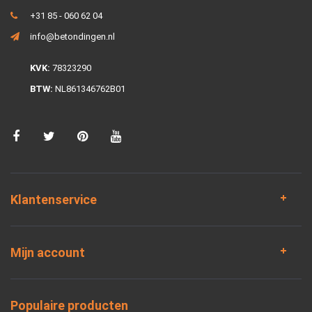
+31 85 - 060 62 04
info@betondingen.nl
KVK:
78323290
BTW:
NL861346762B01
Klantenservice
Mijn account
Populaire producten