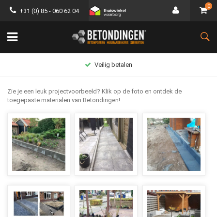
0
+31 (0) 85 - 060 62 04
Groot assortiment
Zie je een leuk projectvoorbeeld? Klik op de foto en ontdek de
toegepaste materialen van Betondingen!