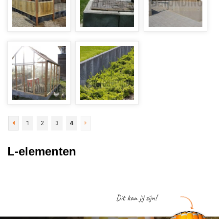
1
2
3
4
L-elementen
Dit kan jij zijn!