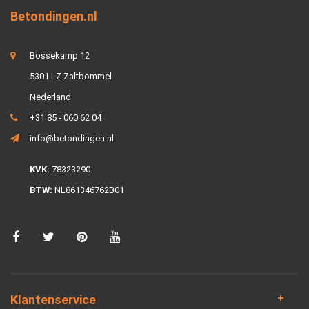
Betondingen.nl
Bossekamp 12
5301 LZ Zaltbommel
Nederland
+31 85 - 060 62 04
info@betondingen.nl
KVK:
78323290
BTW:
NL861346762B01
Klantenservice