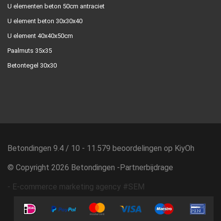
U elementen beton 50cm antraciet
U element beton 30x30x40
U element 40x40x50cm
Paalmuts 35x35
Betontegel 30x30
Betondingen
9.4
/
10
-
11.579
beoordelingen op
KiyOh
© Copyright 2026 Betondingen -
Partnerbijdrage
-
E-commerce marketing agency #SEM