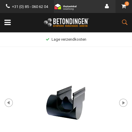
0
+31 (0) 85 - 060 62 04
Lage verzendkosten