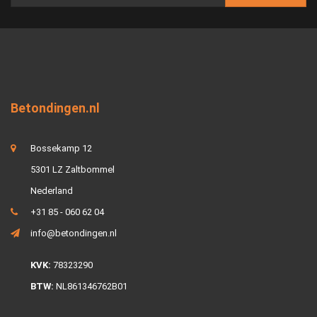
Betondingen.nl
Bossekamp 12
5301 LZ Zaltbommel
Nederland
+31 85 - 060 62 04
info@betondingen.nl
KVK:
78323290
BTW:
NL861346762B01