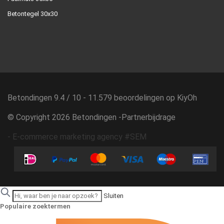
Betontegel 30x30
Betondingen
9.4
/
10
-
11.579
beoordelingen op
KiyOh
© Copyright 2026 Betondingen -
Partnerbijdrage
-
E-commerce marketing agency #SEM
Sluiten
Populaire zoektermen