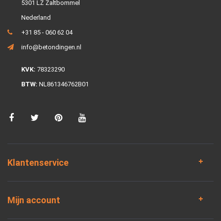
5301 LZ Zaltbommel
Nederland
+31 85 - 060 62 04
info@betondingen.nl
KVK:
78323290
BTW:
NL861346762B01
Klantenservice
Mijn account