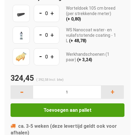
Worteldoek 105 cm breed
-
+
(per strekkende meter)
(+ 0,80)
WS Nanocoat water- en
-
+
vuilafstotende coating - 1
L
(+ 48,78)
-
Werkhandschoenen (1
+
paar)
(+ 3,24)
324,45
(
392,58
Incl. btw)
-
+
Toevoegen aan pallet
ca. 3-5 weken (deze levertijd geldt ook voor
afhalen)