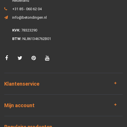
Nederland
+31 85 - 060 62 04
info@betondingen.nl
KVK:
78323290
BTW:
NL861346762B01
Klantenservice
Mijn account
Populaire producten