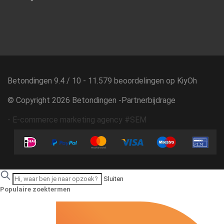
Betondingen
9.4
/
10
-
11.579
beoordelingen op
KiyOh
© Copyright 2026 Betondingen -
Partnerbijdrage
-
E-commerce marketing agency #SEM
Sluiten
Populaire zoektermen