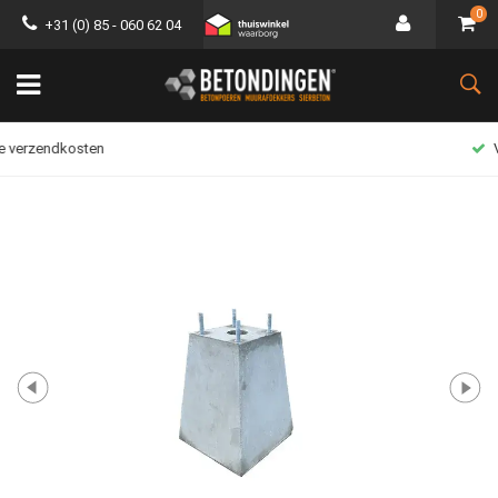
0
+31 (0) 85 - 060 62 04
Veilig betalen