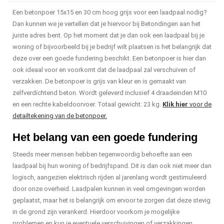
Een betonpoer 15x15 en 30 cm hoog grijs voor een laadpaal nodig?
Dan kunnen we je vertellen dat je hiervoor bij Betondingen aan het
juiste adres bent. Op het moment dat je dan ook een laadpaal bij je
woning of bijvoorbeeld bij je bedrijf wilt plaatsen is het belangrijk dat
deze over een goede fundering beschikt. Een betonpoer is hier dan
ook ideaal voor en voorkomt dat de laadpaal zal verschuiven of
verzakken. De betonpoer is grijs van kleur en is gemaakt van
zelfverdichtend beton. Wordt geleverd inclusief 4 draadeinden M10
en een rechte kabeldoorvoer. Totaal gewicht: 23 kg.
Klik hier
voor de
detailtekening van de betonpoer.
Het belang van een goede fundering
Steeds meer mensen hebben tegenwoordig behoefte aan een
laadpaal bij hun woning of bedrijfspand. Dit is dan ook niet meer dan
logisch, aangezien elektrisch rijden al jarenlang wordt gestimuleerd
door onze overheid. Laadpalen kunnen in veel omgevingen worden
geplaatst, maar het is belangrijk om ervoor te zorgen dat deze stevig
in de grond zijn verankerd. Hierdoor voorkom je mogelijke
problemen en kun je eventuele verschuivingen of verzakkingen